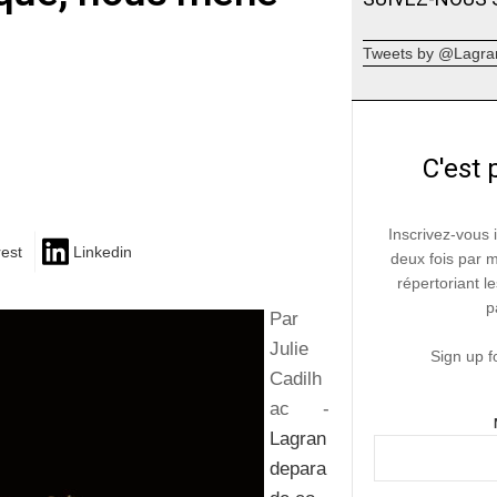
.
Tweets by @Lagra
C'est 
Inscrivez-vous 
rest
Linkedin
deux fois par 
répertoriant le
p
Par
Julie
Sign up f
Cadilh
ac -
Lagran
depara