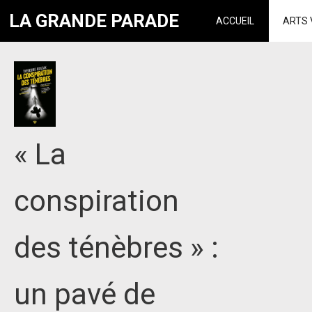
LA GRANDE PARADE
ACCUEIL
ARTS 
« La
conspiration
des ténèbres » :
un pavé de