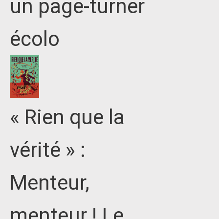
un page-turner
écolo
« Rien que la
vérité » :
Menteur,
menteur ! Le