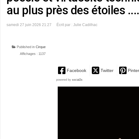
au plus près des étoiles ...
samedi 27 juin 2026 21:27
Écrit par : Julie Cadilhac
Published in
Cirque
Affichages : 1137
Facebook
Twitter
Pinte
powered by
social2s