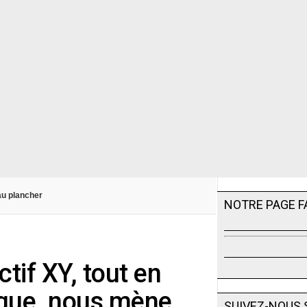
au plancher
NOTRE PAGE 
tif XY, tout en
nique, nous mène
SUIVEZ-NOUS 