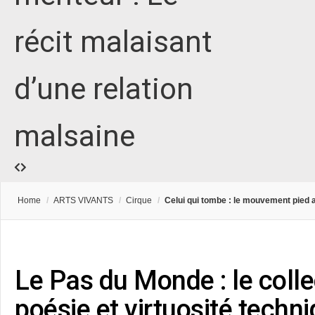
récit malaisant
d’une relation
malsaine
Home
/
ARTS VIVANTS
/
Cirque
/
Celui qui tombe : le mouvement pied 
Le Pas du Monde : le collec
poésie et virtuosité tech