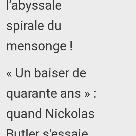
l’abyssale
spirale du
mensonge !
« Un baiser de
quarante ans » :
quand Nickolas
Butler s'essaie