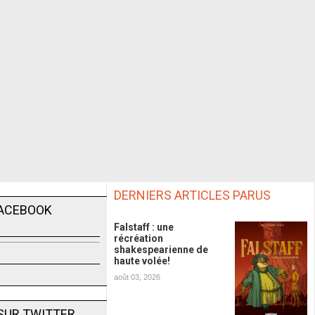
DERNIERS ARTICLES PARUS
FACEBOOK
Falstaff : une
récréation
shakespearienne de
haute volée!
août 03, 2026
SUR TWITTER