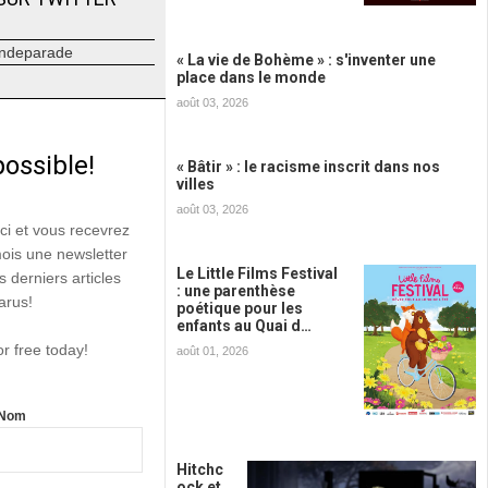
ndeparade
« La vie de Bohème » : s'inventer une
place dans le monde
août 03, 2026
possible!
« Bâtir » : le racisme inscrit dans nos
villes
août 03, 2026
ici et vous recevrez
mois une newsletter
Le Little Films Festival
s derniers articles
: une parenthèse
arus!
poétique pour les
enfants au Quai d…
or free today!
août 01, 2026
Nom
Hitchc
ock et