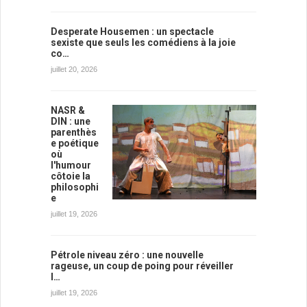
Desperate Housemen : un spectacle
sexiste que seuls les comédiens à la joie
co…
juillet 20, 2026
NASR &
DIN : une
parenthès
e poétique
où
l'humour
côtoie la
philosophi
e
juillet 19, 2026
Pétrole niveau zéro : une nouvelle
rageuse, un coup de poing pour réveiller
l…
juillet 19, 2026