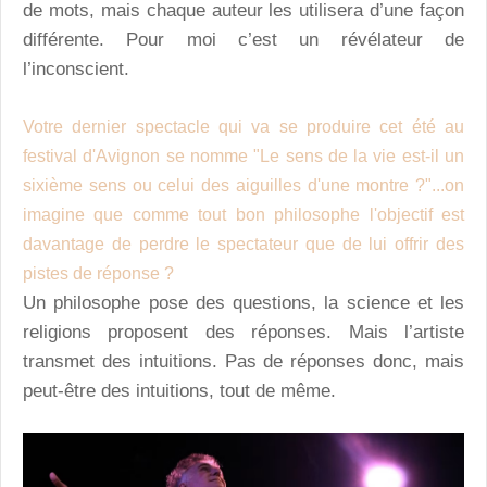
de mots, mais chaque auteur les utilisera d’une façon
différente. Pour moi c’est un révélateur de
l’inconscient.
Votre dernier spectacle qui va se produire cet été au
festival d'Avignon se nomme "Le sens de la vie est-il un
sixième sens ou celui des aiguilles d'une montre ?"...on
imagine que comme tout bon philosophe l'objectif est
davantage de perdre le spectateur que de lui offrir des
pistes de réponse ?
Un philosophe pose des questions, la science et les
religions proposent des réponses. Mais l’artiste
transmet des intuitions. Pas de réponses donc, mais
peut-être des intuitions, tout de même.