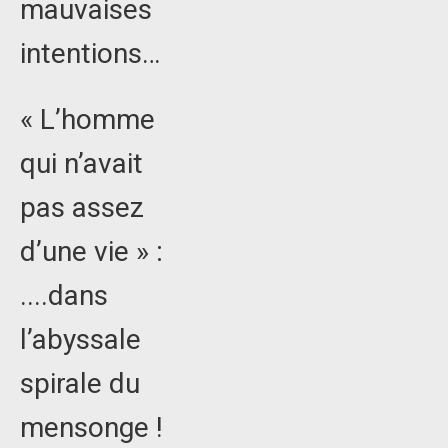
mauvaises
intentions…
« L’homme
qui n’avait
pas assez
d’une vie » :
....dans
l’abyssale
spirale du
mensonge !