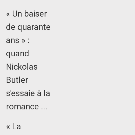
« Un baiser
de quarante
ans » :
quand
Nickolas
Butler
s'essaie à la
romance ...
« La