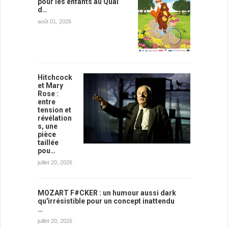
pour les enfants au Quai
d…
août 01, 2026
Hitchcock
et Mary
Rose :
entre
tension et
révélation
s, une
pièce
taillée
pou…
juillet 20, 2026
MOZART F#CKER : un humour aussi dark
qu'irrésistible pour un concept inattendu
…
juillet 20, 2026