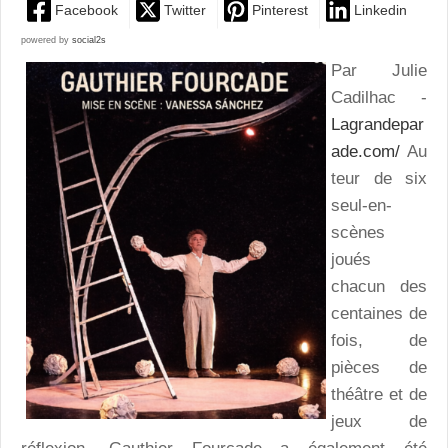
Facebook
Twitter
Pinterest
Linkedin
powered by
social2s
Par Julie
Cadilhac -
Lagrandepar
ade.com/
Au
teur de six
seul-en-
scènes
joués
chacun des
centaines de
fois, de
pièces de
théâtre et de
jeux de