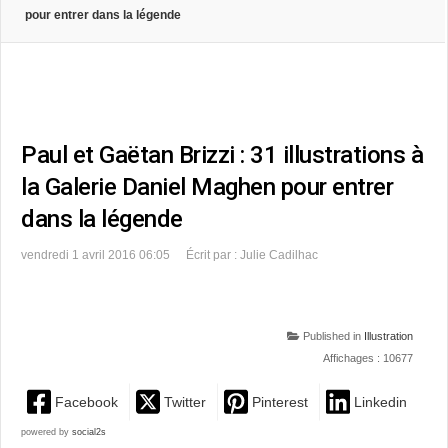
pour entrer dans la légende
Paul et Gaëtan Brizzi : 31 illustrations à
la Galerie Daniel Maghen pour entrer
dans la légende
vendredi 1 avril 2016 06:05
Écrit par : Julie Cadilhac
Published in
Illustration
Affichages : 10677
Facebook
Twitter
Pinterest
Linkedin
powered by
social2s