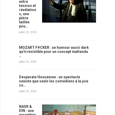
entre
tension et
révélation
s, une
pièce
taillée
pou…
juillet 20, 2026
MOZART F#CKER : un humour aussi dark
qu'irrésistible pour un concept inattendu
…
juillet 20, 2026
Desperate Housemen : un spectacle
sexiste que seuls les comédiens à la joie
co…
juillet 20, 2026
NASR &
DIN : une
parenthès