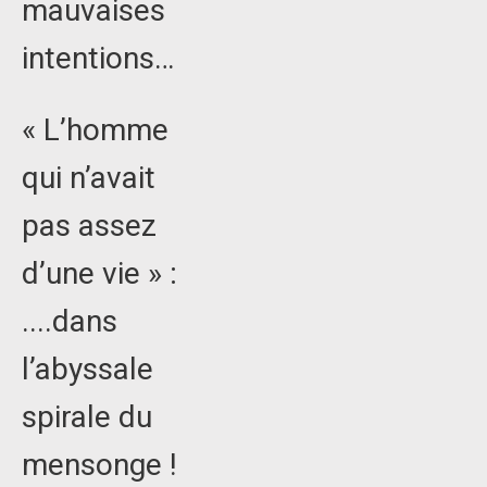
mauvaises
intentions…
« L’homme
qui n’avait
pas assez
d’une vie » :
....dans
l’abyssale
spirale du
mensonge !