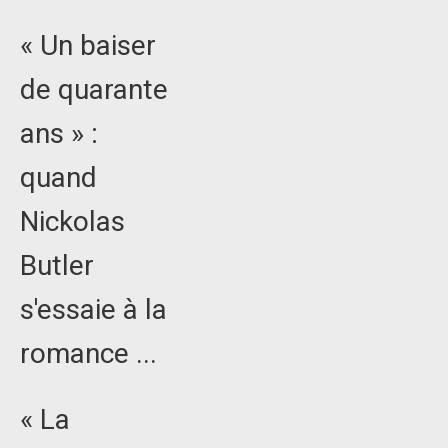
« Un baiser
de quarante
ans » :
quand
Nickolas
Butler
s'essaie à la
romance ...
« La