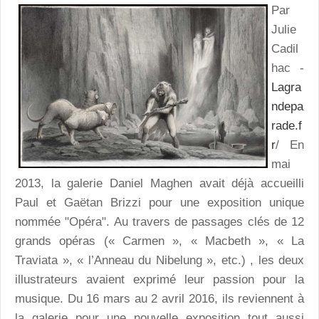
Par
Julie
Cadil
hac -
Lagra
ndepa
rade.f
r
/ En
mai
2013, la galerie Daniel Maghen avait déjà accueilli
Paul et Gaëtan Brizzi pour une exposition unique
nommée "Opéra". Au travers de passages clés de 12
grands opéras (« Carmen », « Macbeth », « La
Traviata », « l’Anneau du Nibelung », etc.) , les deux
illustrateurs avaient exprimé leur passion pour la
musique. Du 16 mars au 2 avril 2016, ils reviennent à
la galerie pour une nouvelle exposition tout aussi