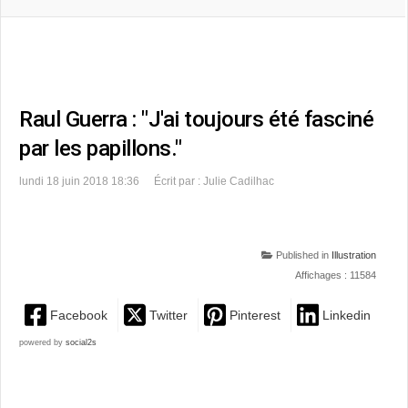
Raul Guerra : "J'ai toujours été fasciné
par les papillons."
lundi 18 juin 2018 18:36
Écrit par : Julie Cadilhac
Published in
Illustration
Affichages : 11584
Facebook
Twitter
Pinterest
Linkedin
powered by
social2s