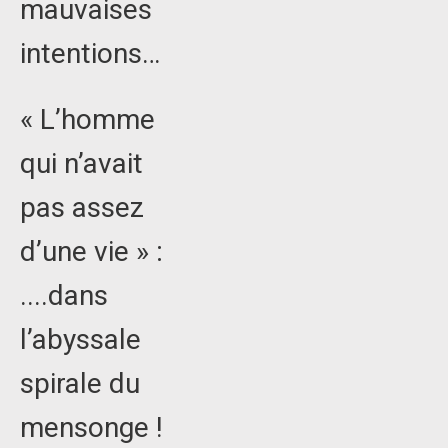
mauvaises
intentions…
« L’homme
qui n’avait
pas assez
d’une vie » :
....dans
l’abyssale
spirale du
mensonge !