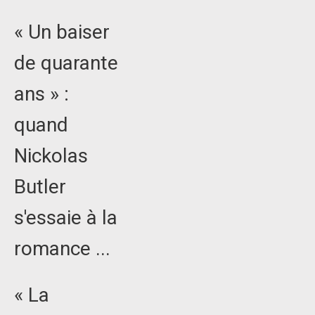
« Un baiser
de quarante
ans » :
quand
Nickolas
Butler
s'essaie à la
romance ...
« La