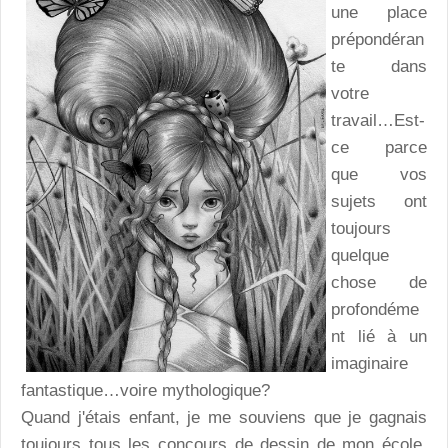
une place
prépondéran
te dans
votre
travail…Est-
ce parce
que vos
sujets ont
toujours
quelque
chose de
profondéme
nt lié à un
imaginaire
fantastique…voire mythologique?
Quand j'étais enfant, je me souviens que je gagnais
toujours tous les concours de dessin de mon école.