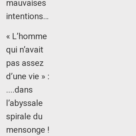
mauvaises
intentions…
« L’homme
qui n’avait
pas assez
d’une vie » :
....dans
l’abyssale
spirale du
mensonge !