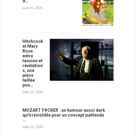
d…
août 01, 2026
Hitchcock
et Mary
Rose :
entre
tension et
révélation
s, une
pièce
taillée
pou…
juillet 20, 2026
MOZART F#CKER : un humour aussi dark
qu'irrésistible pour un concept inattendu
…
juillet 20, 2026