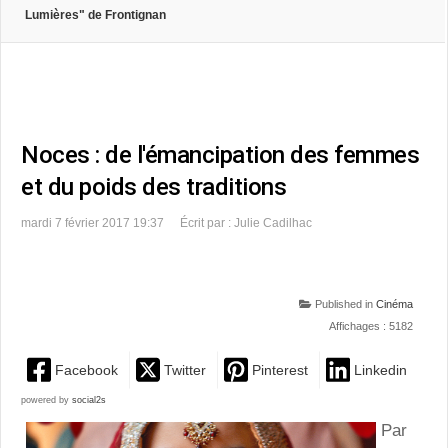
Lumières" de Frontignan
Noces : de l'émancipation des femmes
et du poids des traditions
mardi 7 février 2017 19:37
Écrit par : Julie Cadilhac
Published in
Cinéma
Affichages : 5182
Facebook
Twitter
Pinterest
Linkedin
powered by
social2s
Par