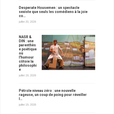
Desperate Housemen : un spectacle
sexiste que seuls les comédiens à la joie
co…
juillet 20, 2026
NASR &
DIN : une
parenthès
e poétique
où
l'humour
côtoie la
philosophi
e
juillet 19, 2026
Pétrole niveau zéro : une nouvelle
rageuse, un coup de poing pour réveiller
l…
juillet 19, 2026