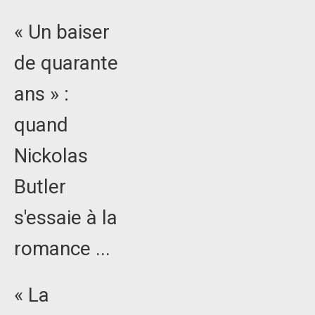
« Un baiser
de quarante
ans » :
quand
Nickolas
Butler
s'essaie à la
romance ...
« La