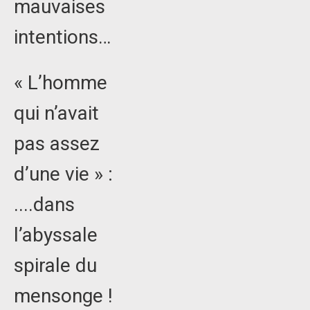
mauvaises
intentions…
« L’homme
qui n’avait
pas assez
d’une vie » :
....dans
l’abyssale
spirale du
mensonge !