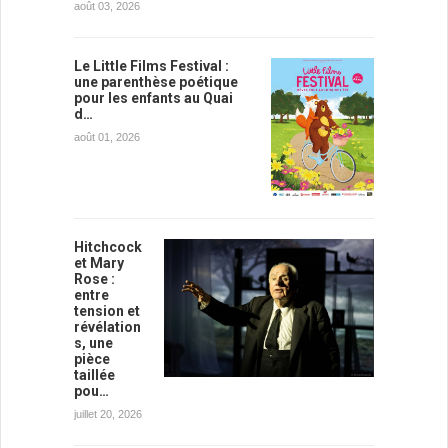
août 03, 2026
Le Little Films Festival :
une parenthèse poétique
pour les enfants au Quai
d…
août 01, 2026
Hitchcock
et Mary
Rose :
entre
tension et
révélation
s, une
pièce
taillée
pou…
juillet 20, 2026