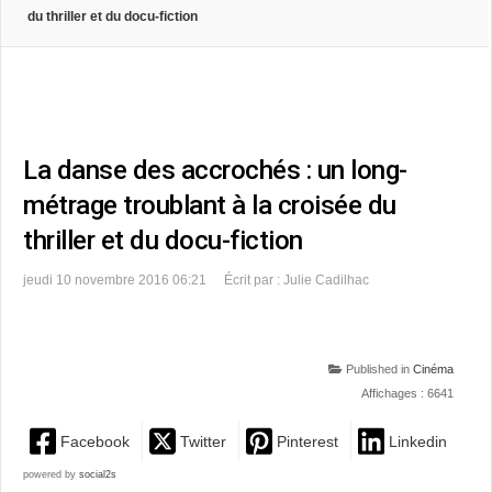
du thriller et du docu-fiction
La danse des accrochés : un long-
métrage troublant à la croisée du
thriller et du docu-fiction
jeudi 10 novembre 2016 06:21
Écrit par : Julie Cadilhac
Published in
Cinéma
Affichages : 6641
Facebook
Twitter
Pinterest
Linkedin
powered by
social2s