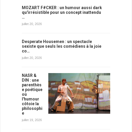
MOZART F#CKER : un humour aussi dark
qu'irrésistible pour un concept inattendu
…
juillet 20, 2026
Desperate Housemen : un spectacle
sexiste que seuls les comédiens à la joie
co…
juillet 20, 2026
NASR &
DIN : une
parenthès
e poétique
où
l'humour
côtoie la
philosophi
e
juillet 19, 2026