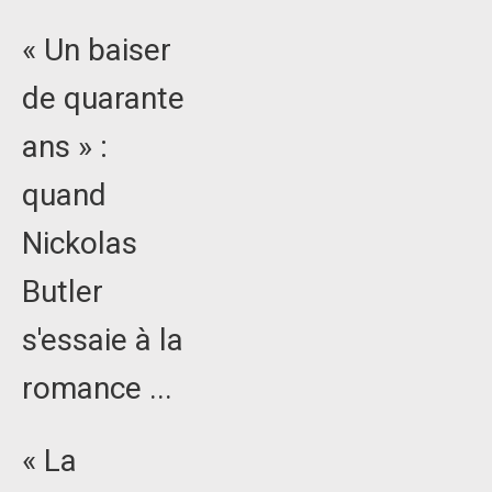
« Un baiser
de quarante
ans » :
quand
Nickolas
Butler
s'essaie à la
romance ...
« La