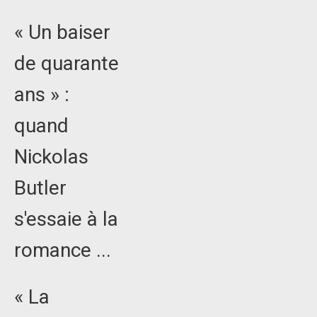
« Un baiser
de quarante
ans » :
quand
Nickolas
Butler
s'essaie à la
romance ...
« La