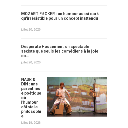
MOZART F#CKER : un humour aussi dark
qu'irrésistible pour un concept inattendu
…
juillet 20, 2026
Desperate Housemen : un spectacle
sexiste que seuls les comédiens à la joie
co…
juillet 20, 2026
NASR &
DIN : une
parenthès
e poétique
où
l'humour
côtoie la
philosophi
e
juillet 19, 2026