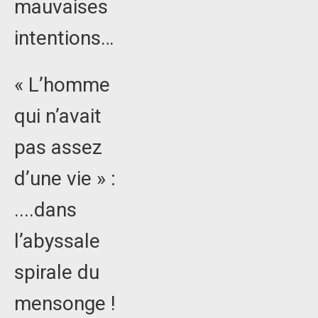
mauvaises
intentions…
« L’homme
qui n’avait
pas assez
d’une vie » :
....dans
l’abyssale
spirale du
mensonge !