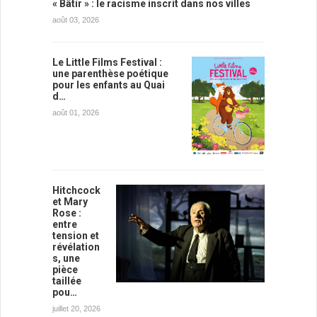
« Bâtir » : le racisme inscrit dans nos villes
août 03, 2026
Le Little Films Festival :
une parenthèse poétique
pour les enfants au Quai
d…
août 01, 2026
Hitchcock
et Mary
Rose :
entre
tension et
révélation
s, une
pièce
taillée
pou…
juillet 20, 2026