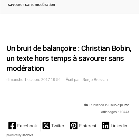
savourer sans modération
Un bruit de balançoire : Christian Bobin,
un texte hors temps à savourer sans
modération
dimanche 1 octobre 2017 19:56
Écrit par : Serge Bressan
Published in
Coup d’plume
Affichages : 10443
Facebook
Twitter
Pinterest
Linkedin
powered by
social2s