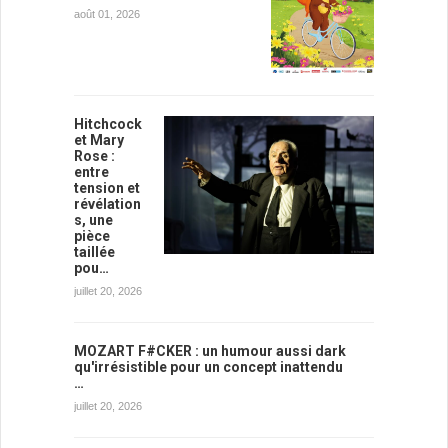
août 01, 2026
Hitchcock
et Mary
Rose :
entre
tension et
révélation
s, une
pièce
taillée
pou…
juillet 20, 2026
MOZART F#CKER : un humour aussi dark
qu'irrésistible pour un concept inattendu
…
juillet 20, 2026