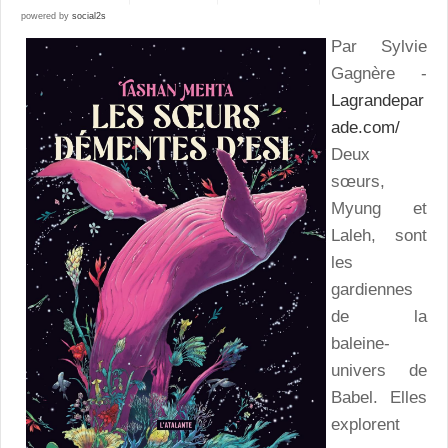
powered by
social2s
Par Sylvie
Gagnère -
Lagrandepar
ade.com/
Deux
sœurs,
Myung et
Laleh, sont
les
gardiennes
de la
baleine-
univers de
Babel. Elles
explorent