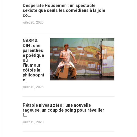
Desperate Housemen : un spectacle
sexiste que seuls les comédiens à la joie
co…
juillet 20, 2026
NASR &
DIN : une
parenthès
e poétique
où
l'humour
côtoie la
philosophi
e
juillet 19, 2026
Pétrole niveau zéro : une nouvelle
rageuse, un coup de poing pour réveiller
l…
juillet 19, 2026