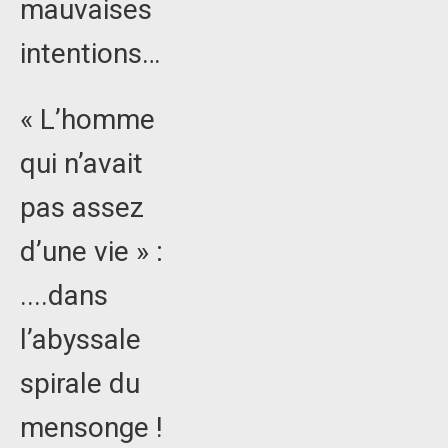
mauvaises
intentions…
« L’homme
qui n’avait
pas assez
d’une vie » :
....dans
l’abyssale
spirale du
mensonge !