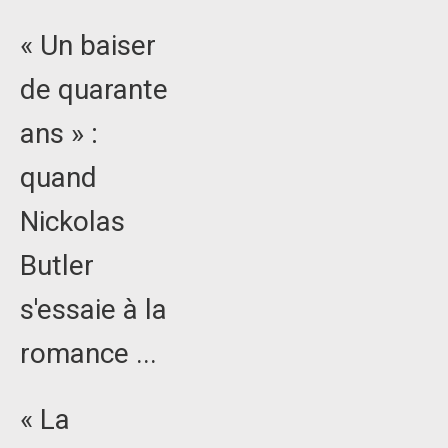
« Un baiser
de quarante
ans » :
quand
Nickolas
Butler
s'essaie à la
romance ...
« La