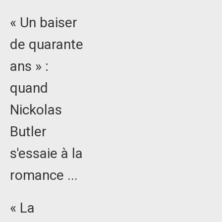
« Un baiser
de quarante
ans » :
quand
Nickolas
Butler
s'essaie à la
romance ...
« La