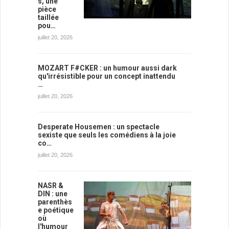
s, une
pièce
taillée
pou…
juillet 20, 2026
MOZART F#CKER : un humour aussi dark
qu'irrésistible pour un concept inattendu
…
juillet 20, 2026
Desperate Housemen : un spectacle
sexiste que seuls les comédiens à la joie
co…
juillet 20, 2026
NASR &
DIN : une
parenthès
e poétique
où
l'humour