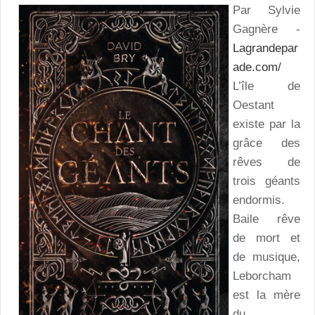
Par Sylvie
Gagnère -
Lagrandepar
ade.com/
L’île de
Oestant
existe par la
grâce des
rêves de
trois géants
endormis.
Baile rêve
de mort et
de musique,
Leborcham
est la mère
du