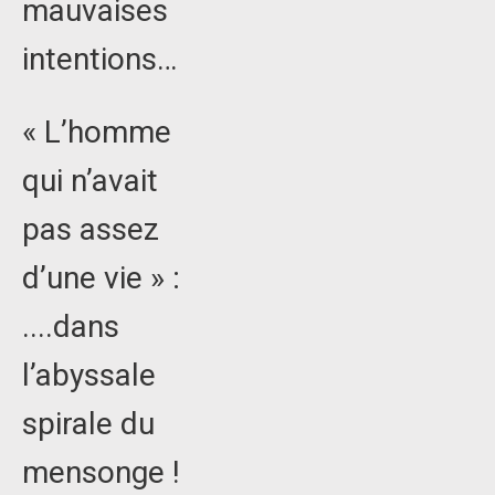
mauvaises
intentions…
« L’homme
qui n’avait
pas assez
d’une vie » :
....dans
l’abyssale
spirale du
mensonge !