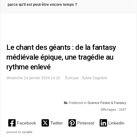
parce qu’il est peut-être encore temps ?
Le chant des géants : de la fantasy
médiévale épique, une tragédie au
rythme enlevé
dimanche 14 janvier 2024 14:10
Écrit par : Sylvie Gagnère
Published in
Science Fiction & Fantasy
Affichages : 1647
Facebook
Twitter
Pinterest
Linkedin
powered by
social2s