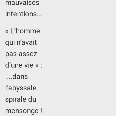
mauvaises
intentions…
« L’homme
qui n’avait
pas assez
d’une vie » :
....dans
l’abyssale
spirale du
mensonge !