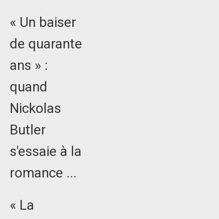
« Un baiser
de quarante
ans » :
quand
Nickolas
Butler
s'essaie à la
romance ...
« La