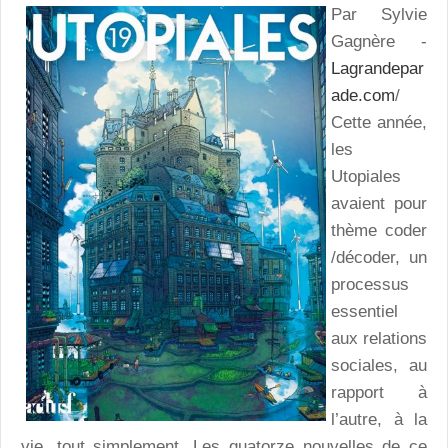
Par Sylvie
Gagnère -
Lagrandepar
ade.com
/
Cette année,
les
Utopiales
avaient pour
thème coder
/décoder, un
processus
essentiel
aux relations
sociales, au
rapport à
l’autre, à la
vie, tout simplement. Les quatorze nouvelles de ce