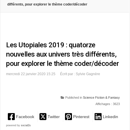
différents, pour explorer le thème coder/décoder
Les Utopiales 2019 : quatorze
nouvelles aux univers très différents,
pour explorer le thème coder/décoder
mercredi 22 janvier 2020 15:25
Écrit par : Sylvie Gagnère
Published in
Science Fiction & Fantasy
Affichages : 3623
Facebook
Twitter
Pinterest
Linkedin
powered by
social2s