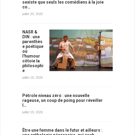
sexiste que seuls les comédiens à la joie
co…
juillet 20, 2026
NASR &
DIN : une
parenthès
e poétique
où
l'humour
côtoie la
philosophi
e
juillet 19, 2026
Pétrole niveau zéro : une nouvelle
rageuse, un coup de poing pour réveiller
l…
juillet 19, 2026
Être une femme dans le futur et ailleurs :