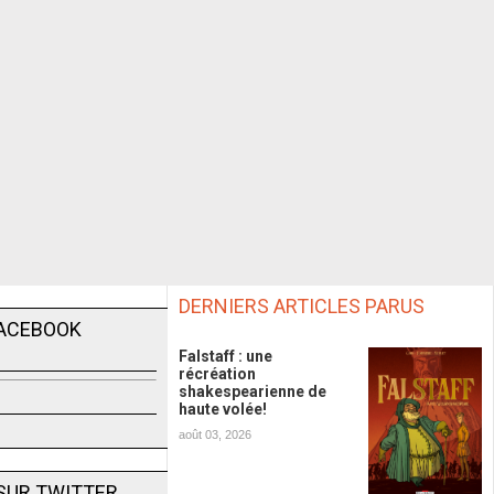
DERNIERS ARTICLES PARUS
FACEBOOK
Falstaff : une
récréation
shakespearienne de
haute volée!
août 03, 2026
SUR TWITTER