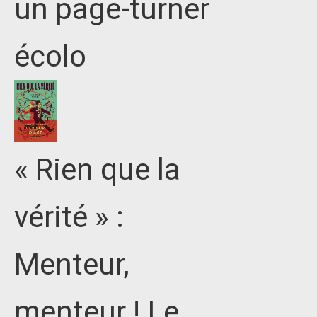
un page-turner
écolo
« Rien que la
vérité » :
Menteur,
menteur ! Le