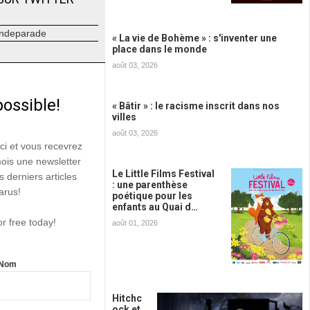
ndeparade
« La vie de Bohème » : s'inventer une
place dans le monde
août 03, 2026
possible!
« Bâtir » : le racisme inscrit dans nos
villes
août 03, 2026
ici et vous recevrez
mois une newsletter
Le Little Films Festival
s derniers articles
: une parenthèse
arus!
poétique pour les
enfants au Quai d…
or free today!
août 01, 2026
Nom
Hitchc
ock et