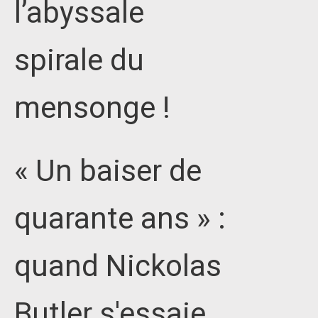
l’abyssale
spirale du
mensonge !
« Un baiser de
quarante ans » :
quand Nickolas
Butler s'essaie