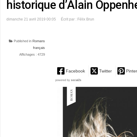
historique d’Alain Oppenh
dimanche 21 avril 2019 00:05
Écrit par : Félix Brun
Published in
Romans
français
Affichages : 4729
Facebook
Twitter
Pinte
powered by
social2s