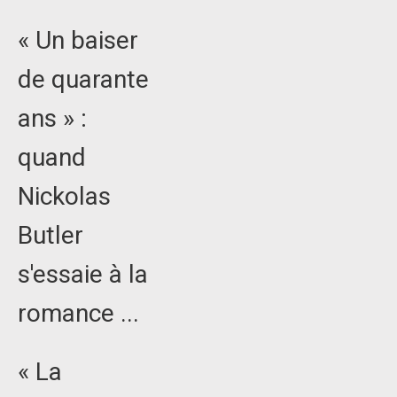
« Un baiser
de quarante
ans » :
quand
Nickolas
Butler
s'essaie à la
romance ...
« La