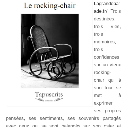
Lagrandepar
ade.fr/
Trois
destinées,
trois vies,
trois
mémoires,
trois
confidences
sur un vieux
rocking-
chair qui à
son tour se
met à
exprimer
ses propres
pensées, ses sentiments, ses souvenirs partagés
avec ceux qui se sont balancés sur son osier et