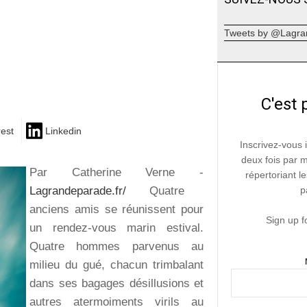
Tweets by @Lagra
C'est 
rest
Linkedin
Inscrivez-vous 
deux fois par 
Par Catherine Verne -
répertoriant le
Lagrandeparade.fr/
Quatre
p
anciens amis se réunissent pour
Sign up f
un rendez-vous marin estival.
Quatre hommes parvenus au
milieu du gué, chacun trimbalant
dans ses bagages désillusions et
autres atermoiments virils au