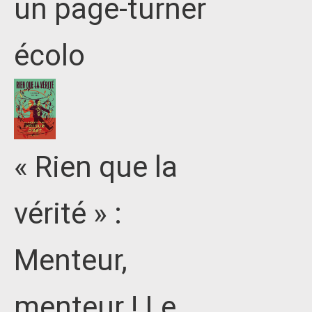
un page-turner
écolo
« Rien que la
vérité » :
Menteur,
menteur ! Le