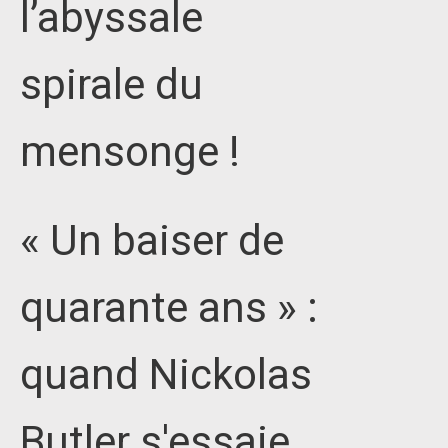
l’abyssale
spirale du
mensonge !
« Un baiser de
quarante ans » :
quand Nickolas
Butler s'essaie