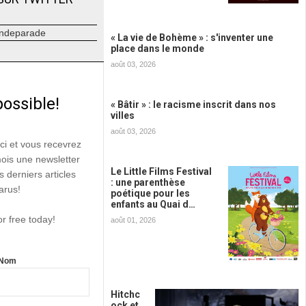
ndeparade
« La vie de Bohème » : s'inventer une
place dans le monde
août 03, 2026
possible!
« Bâtir » : le racisme inscrit dans nos
villes
août 03, 2026
ici et vous recevrez
mois une newsletter
Le Little Films Festival
s derniers articles
: une parenthèse
arus!
poétique pour les
enfants au Quai d…
or free today!
août 01, 2026
Nom
Hitchc
ock et