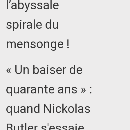
l’abyssale
spirale du
mensonge !
« Un baiser de
quarante ans » :
quand Nickolas
Butler s'essaie