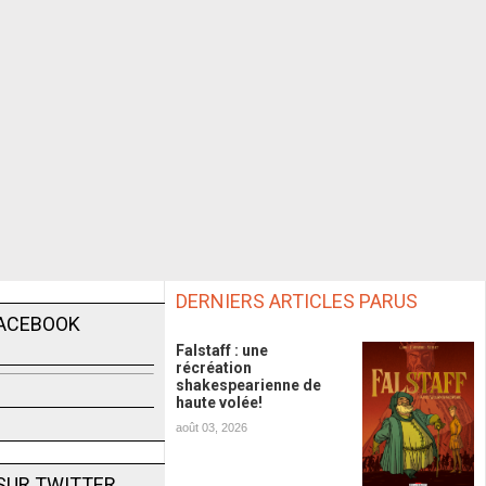
DERNIERS ARTICLES PARUS
FACEBOOK
Falstaff : une
récréation
shakespearienne de
haute volée!
août 03, 2026
SUR TWITTER