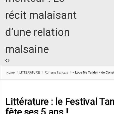
récit malaisant
d’une relation
malsaine
Home
/
LITTERATURE
/
Romans français
/
« Love Me Tender » de Const
Littérature : le Festival 
fête ses 5 ans !