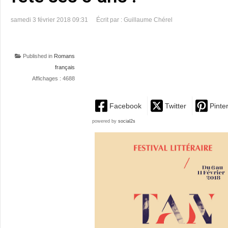
samedi 3 février 2018 09:31
Écrit par : Guillaume Chérel
Published in
Romans
français
Affichages : 4688
Facebook
Twitter
Pinte
powered by
social2s