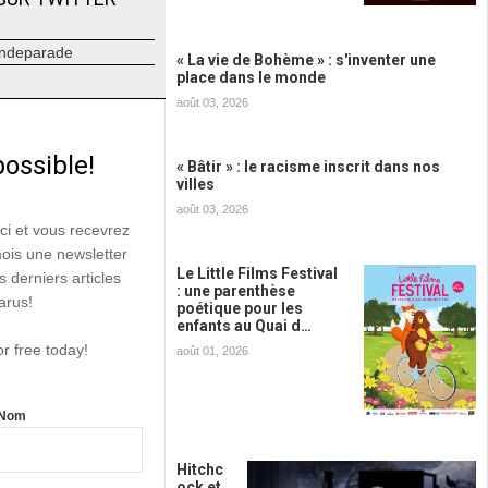
ndeparade
« La vie de Bohème » : s'inventer une
place dans le monde
août 03, 2026
possible!
« Bâtir » : le racisme inscrit dans nos
villes
août 03, 2026
ici et vous recevrez
mois une newsletter
Le Little Films Festival
s derniers articles
: une parenthèse
arus!
poétique pour les
enfants au Quai d…
or free today!
août 01, 2026
Nom
Hitchc
ock et