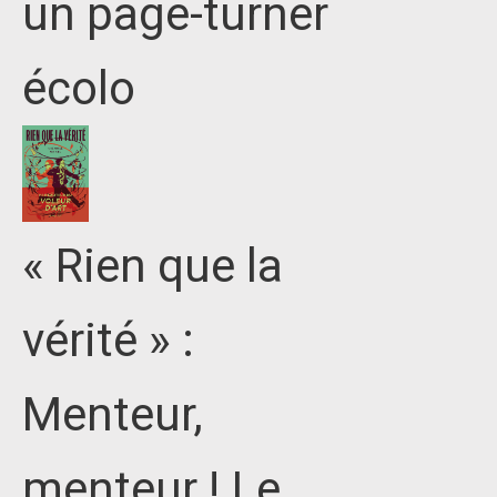
un page-turner
écolo
« Rien que la
vérité » :
Menteur,
menteur ! Le