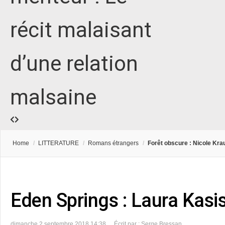
récit malaisant
d’une relation
malsaine
Home
/
LITTERATURE
/
Romans étrangers
/
Forêt obscure : Nicole Kr
Eden Springs : Laura Kasi
dimanche 2 septembre 2018 14:38
Écrit par : Serge Bressan