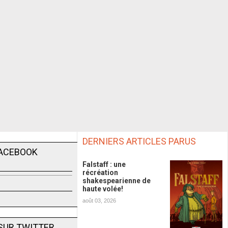
DERNIERS ARTICLES PARUS
FACEBOOK
Falstaff : une
récréation
shakespearienne de
haute volée!
août 03, 2026
SUR TWITTER