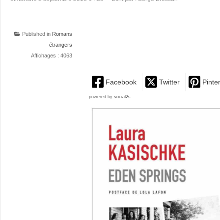
Published in
Romans
étrangers
Affichages : 4063
Facebook
Twitter
Pinte
powered by
social2s