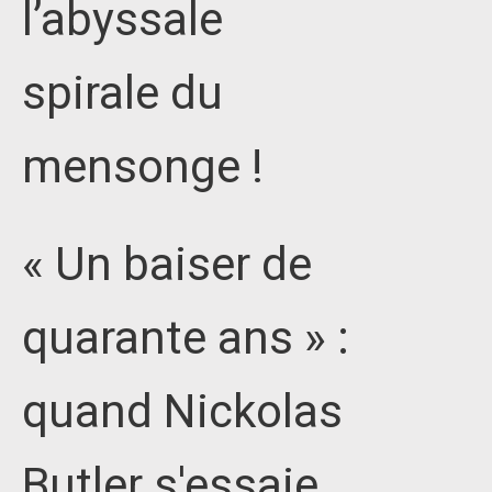
l’abyssale
spirale du
mensonge !
« Un baiser de
quarante ans » :
quand Nickolas
Butler s'essaie