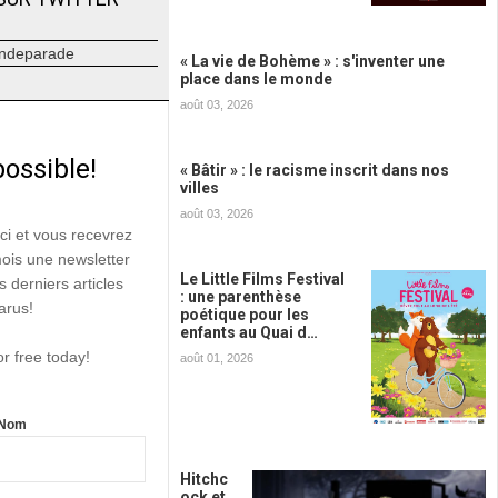
ndeparade
« La vie de Bohème » : s'inventer une
place dans le monde
août 03, 2026
possible!
« Bâtir » : le racisme inscrit dans nos
villes
août 03, 2026
ici et vous recevrez
mois une newsletter
Le Little Films Festival
s derniers articles
: une parenthèse
arus!
poétique pour les
enfants au Quai d…
or free today!
août 01, 2026
Nom
Hitchc
ock et