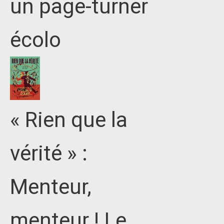
un page-turner
écolo
« Rien que la
vérité » :
Menteur,
menteur ! Le