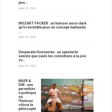
pou…
juillet 20, 2026
MOZART F#CKER : un humour aussi dark
qu'irrésistible pour un concept inattendu
…
juillet 20, 2026
Desperate Housemen : un spectacle
sexiste que seuls les comédiens à la joie
co…
juillet 20, 2026
NASR &
DIN : une
parenthès
e poétique
où
l'humour
côtoie la
philosophi