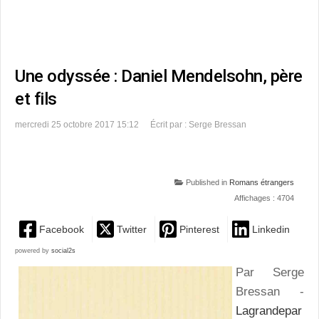
Une odyssée : Daniel Mendelsohn, père
et fils
mercredi 25 octobre 2017 15:12
Écrit par : Serge Bressan
Published in
Romans étrangers
Affichages : 4704
Facebook
Twitter
Pinterest
Linkedin
powered by
social2s
Par Serge
Bressan -
Lagrandepar