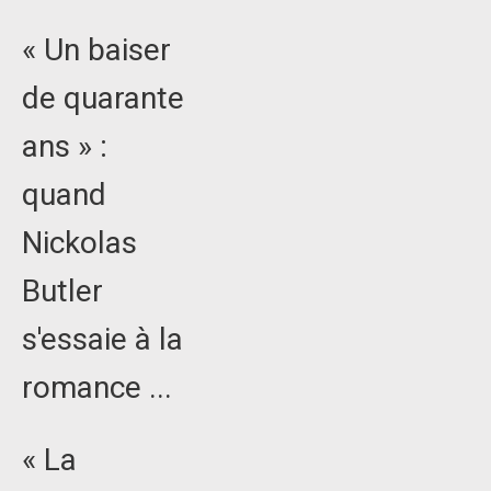
« Un baiser
de quarante
ans » :
quand
Nickolas
Butler
s'essaie à la
romance ...
« La