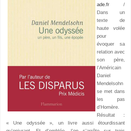
ade.fr
/
Dans un
texte de
haute volée
pour
évoquer sa
relation avec
son père,
l’Américain
Daniel
Mendelsohn
se met dans
les pas
d’Homère.
Résultat :
« Une odyssée », un livre aussi étourdissant
qu’enivrant. Et d’emblée, l’on s’arrête sur trois