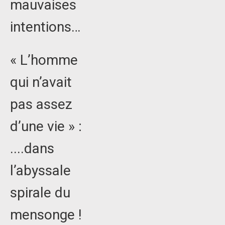
mauvaises
intentions…
« L’homme
qui n’avait
pas assez
d’une vie » :
....dans
l’abyssale
spirale du
mensonge !