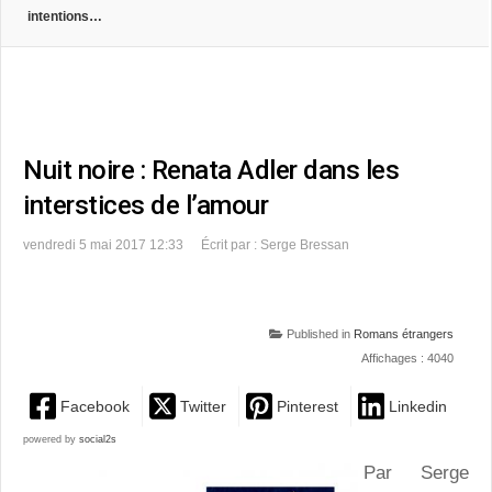
intentions…
Nuit noire : Renata Adler dans les
interstices de l’amour
vendredi 5 mai 2017 12:33
Écrit par : Serge Bressan
Published in
Romans étrangers
Affichages : 4040
Facebook
Twitter
Pinterest
Linkedin
powered by
social2s
Par Serge