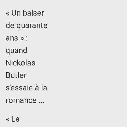
« Un baiser
de quarante
ans » :
quand
Nickolas
Butler
s'essaie à la
romance ...
« La