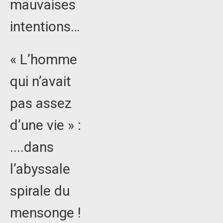
mauvaises
intentions…
« L’homme
qui n’avait
pas assez
d’une vie » :
....dans
l’abyssale
spirale du
mensonge !