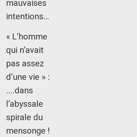
mauvaises
intentions…
« L’homme
qui n’avait
pas assez
d’une vie » :
....dans
l’abyssale
spirale du
mensonge !