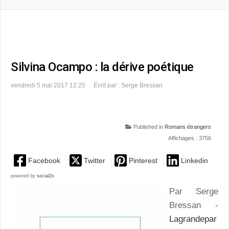
Silvina Ocampo : la dérive poétique
vendredi 5 mai 2017 12:25
Écrit par : Serge Bressan
Published in
Romans étrangers
Affichages : 3756
Facebook
Twitter
Pinterest
Linkedin
powered by
social2s
Par Serge
Bressan -
Lagrandepar