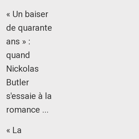
« Un baiser
de quarante
ans » :
quand
Nickolas
Butler
s'essaie à la
romance ...
« La