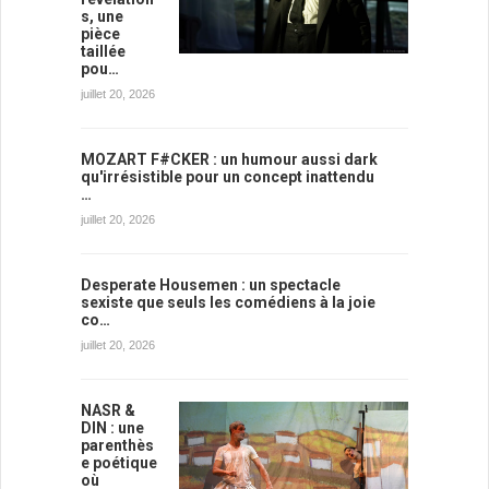
s, une
pièce
taillée
pou…
juillet 20, 2026
MOZART F#CKER : un humour aussi dark
qu'irrésistible pour un concept inattendu
…
juillet 20, 2026
Desperate Housemen : un spectacle
sexiste que seuls les comédiens à la joie
co…
juillet 20, 2026
NASR &
DIN : une
parenthès
e poétique
où