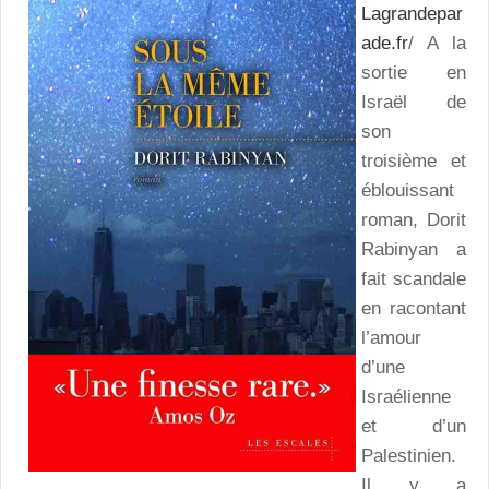
Lagrandepar
ade.fr
/ A la
sortie en
Israël de
son
troisième et
éblouissant
roman, Dorit
Rabinyan a
fait scandale
en racontant
l’amour
d’une
Israélienne
et d’un
Palestinien.
Il y a