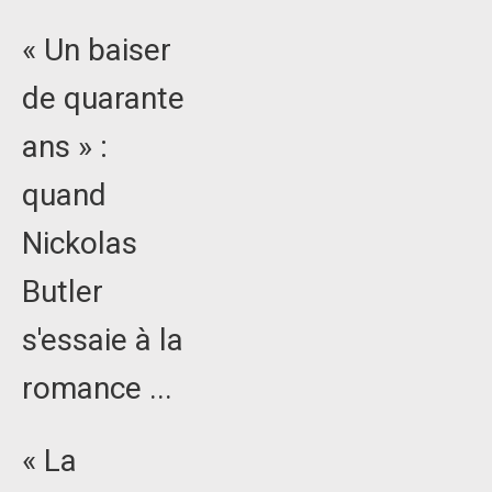
« Un baiser
de quarante
ans » :
quand
Nickolas
Butler
s'essaie à la
romance ...
« La