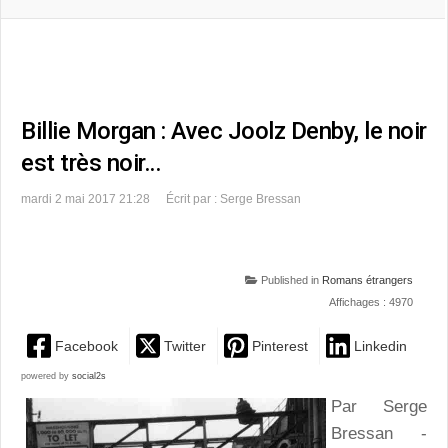
Billie Morgan : Avec Joolz Denby, le noir
est très noir…
mardi 2 mai 2017 21:28
Écrit par : Serge Bressan
Published in
Romans étrangers
Affichages : 4970
Facebook
Twitter
Pinterest
Linkedin
powered by
social2s
Par Serge
Bressan -