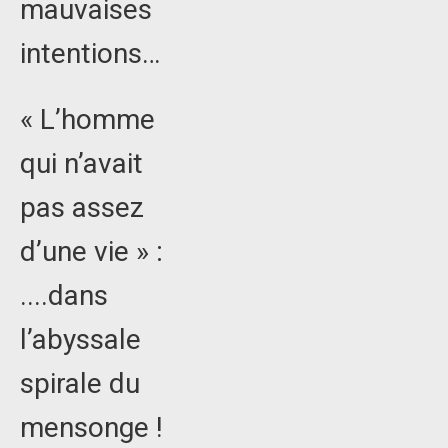
mauvaises
intentions…
« L’homme
qui n’avait
pas assez
d’une vie » :
....dans
l’abyssale
spirale du
mensonge !