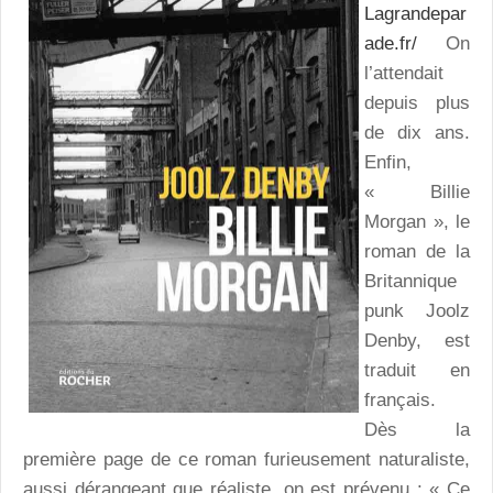
Lagrandepar
ade.fr/
On
l’attendait
depuis plus
de dix ans.
Enfin,
« Billie
Morgan », le
roman de la
Britannique
punk Joolz
Denby, est
traduit en
français.
Dès la
première page de ce roman furieusement naturaliste,
aussi dérangeant que réaliste, on est prévenu : « Ce