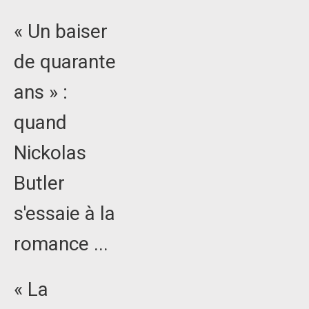
« Un baiser
de quarante
ans » :
quand
Nickolas
Butler
s'essaie à la
romance ...
« La