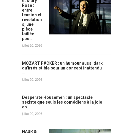
et Mary
Rose :
entre
tension et
révélation
s, une
pièce
taillée
pou…
juillet 20, 2026
MOZART F#CKER : un humour aussi dark
qu'irrésistible pour un concept inattendu
…
juillet 20, 2026
Desperate Housemen : un spectacle
sexiste que seuls les comédiens à la joie
co…
juillet 20, 2026
NASR &