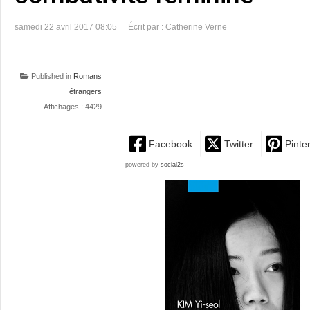
samedi 22 avril 2017 08:05
Écrit par : Catherine Verne
Published in
Romans
étrangers
Affichages : 4429
Facebook
Twitter
Pinte
powered by
social2s