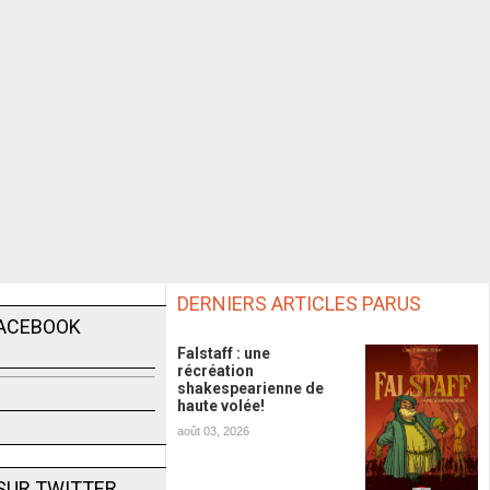
DERNIERS ARTICLES PARUS
FACEBOOK
Falstaff : une
récréation
shakespearienne de
haute volée!
août 03, 2026
SUR TWITTER