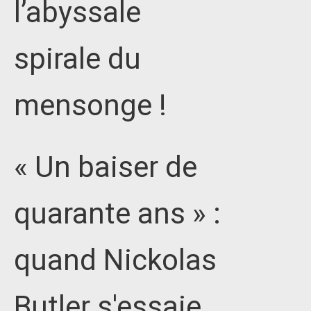
l’abyssale
spirale du
mensonge !
« Un baiser de
quarante ans » :
quand Nickolas
Butler s'essaie