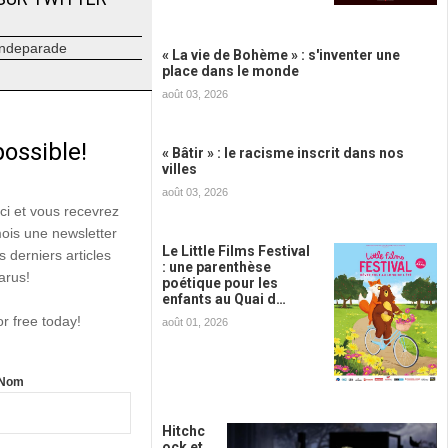
ndeparade
« La vie de Bohème » : s'inventer une
place dans le monde
août 03, 2026
possible!
« Bâtir » : le racisme inscrit dans nos
villes
août 03, 2026
ici et vous recevrez
mois une newsletter
Le Little Films Festival
s derniers articles
: une parenthèse
arus!
poétique pour les
enfants au Quai d…
or free today!
août 01, 2026
Nom
Hitchc
ock et