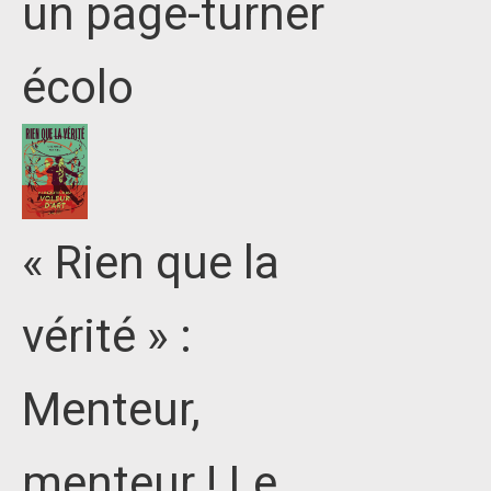
un page-turner
écolo
« Rien que la
vérité » :
Menteur,
menteur ! Le