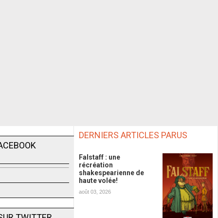
DERNIERS ARTICLES PARUS
FACEBOOK
Falstaff : une
récréation
shakespearienne de
haute volée!
août 03, 2026
SUR TWITTER