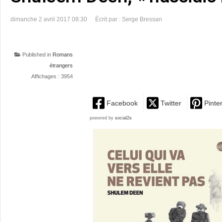
dimanche 2 avril 2017 08:30
Écrit par : Serge Bressan
Published in
Romans
étrangers
Affichages : 3954
Facebook
Twitter
Pinte
powered by
social2s