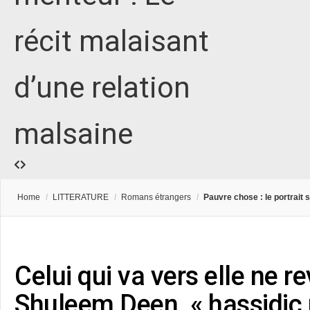
récit malaisant
d’une relation
malsaine
Home
/
LITTERATURE
/
Romans étrangers
/
Pauvre chose : le portrait s
Celui qui va vers elle ne re
Shuleem Deen, « hassidic 