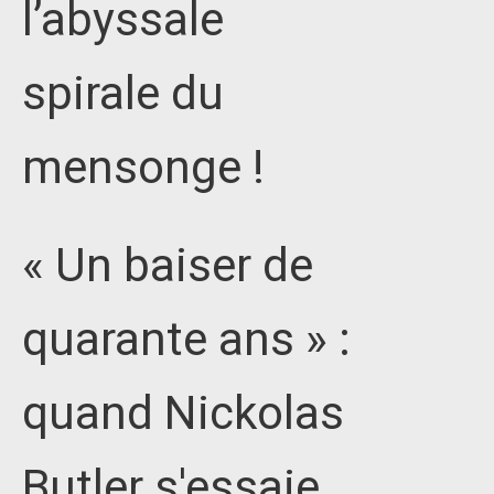
l’abyssale
spirale du
mensonge !
« Un baiser de
quarante ans » :
quand Nickolas
Butler s'essaie