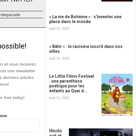
ndeparade
« La vie de Bohème » : s'inventer une
place dans le monde
août 03, 2026
possible!
« Bâtir » : le racisme inscrit dans nos
villes
août 03, 2026
ici et vous recevrez
mois une newsletter
Le Little Films Festival
s derniers articles
: une parenthèse
arus!
poétique pour les
enfants au Quai d…
or free today!
août 01, 2026
Nom
Hitchc
ock et