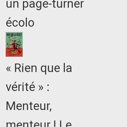
un page-turner
écolo
« Rien que la
vérité » :
Menteur,
menteur ! Le