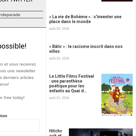
ndeparade
« La vie de Bohème » : s'inventer une
place dans le monde
août 03, 2026
possible!
« Bâtir » : le racisme inscrit dans nos
villes
août 03, 2026
ici et vous recevrez
mois une newsletter
Le Little Films Festival
s derniers articles
: une parenthèse
arus!
poétique pour les
enfants au Quai d…
or free today!
août 01, 2026
Nom
Hitchc
ock et