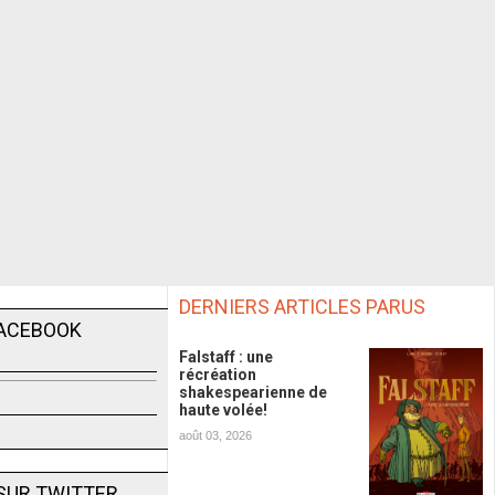
DERNIERS ARTICLES PARUS
FACEBOOK
Falstaff : une
récréation
shakespearienne de
haute volée!
août 03, 2026
SUR TWITTER