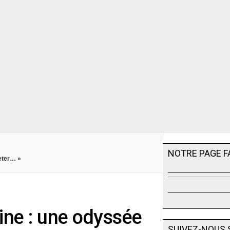
NOTRE PAGE 
heter… »
ine : une odyssée
SUIVEZ-NOUS 