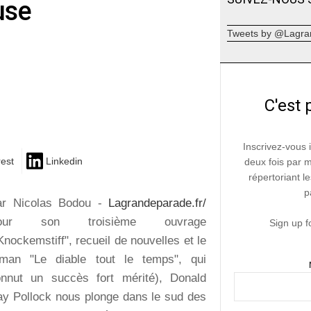
use
Tweets by @Lagra
C'est 
Inscrivez-vous 
rest
Linkedin
deux fois par 
répertoriant le
p
ar Nicolas Bodou -
Lagrandeparade.fr/
our son troisième ouvrage
Sign up f
Knockemstiff", recueil de nouvelles et le
oman "Le diable tout le temps", qui
nnut un succès fort mérité), Donald
y Pollock nous plonge dans le sud des