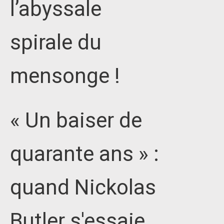
l’abyssale
spirale du
mensonge !
« Un baiser de
quarante ans » :
quand Nickolas
Butler s'essaie