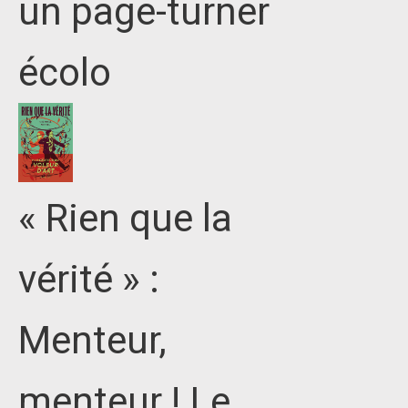
un page-turner
écolo
« Rien que la
vérité » :
Menteur,
menteur ! Le