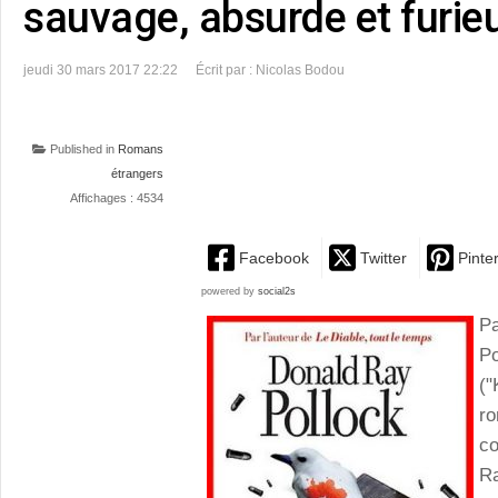
sauvage, absurde et furie
jeudi 30 mars 2017 22:22
Écrit par : Nicolas Bodou
Published in
Romans
étrangers
Affichages : 4534
Facebook
Twitter
Pinte
powered by
social2s
P
P
("
r
co
Ra