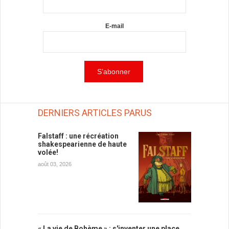
E-mail
DERNIERS ARTICLES PARUS
Falstaff : une récréation
shakespearienne de haute
volée!
août 03, 2026
« La vie de Bohème » : s'inventer une place