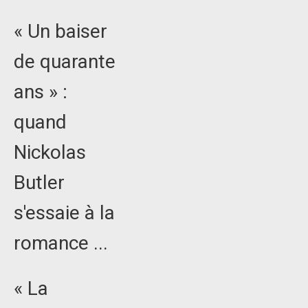
« Un baiser
de quarante
ans » :
quand
Nickolas
Butler
s'essaie à la
romance ...
« La