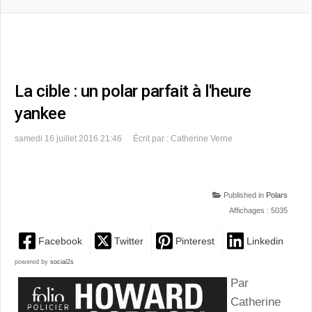
La cible : un polar parfait à l'heure
yankee
samedi 16 juillet 2016 21:46
Écrit par : Catherine Verne
Published in
Polars
Affichages : 5035
Facebook
Twitter
Pinterest
Linkedin
powered by
social2s
Par
Catherine