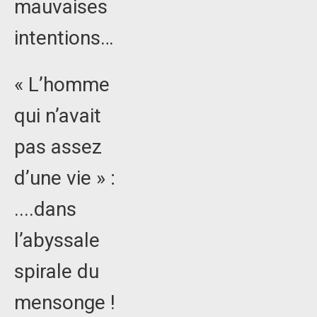
mauvaises
intentions…
« L’homme
qui n’avait
pas assez
d’une vie » :
....dans
l’abyssale
spirale du
mensonge !