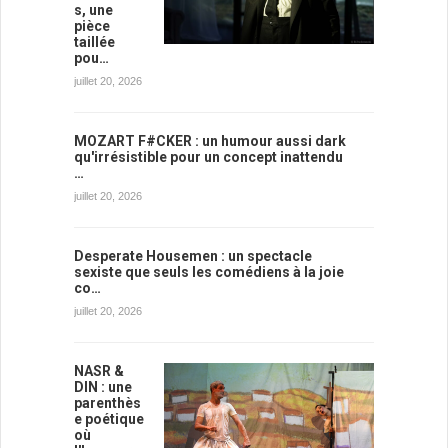
s, une
pièce
taillée
pou…
juillet 20, 2026
MOZART F#CKER : un humour aussi dark
qu'irrésistible pour un concept inattendu
…
juillet 20, 2026
Desperate Housemen : un spectacle
sexiste que seuls les comédiens à la joie
co…
juillet 20, 2026
NASR &
DIN : une
parenthès
e poétique
où