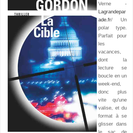
Verne -
Lagrandepar
ade.fr
/ Un
polar type.
Parfait pour
les
vacances,
dont la
lecture se
boucle en un
week-end,
donc plus
vite qu'une
valise, et du
format à se
glisser dans
le sac de