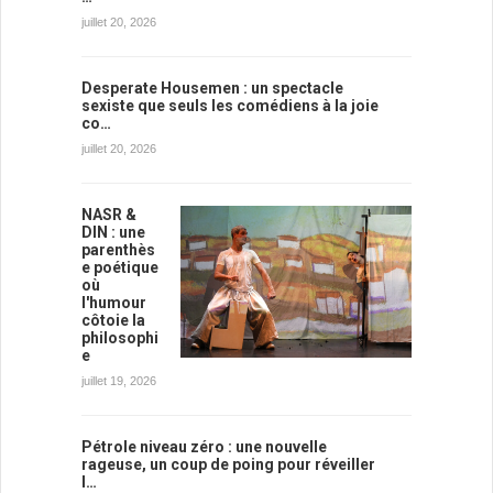
juillet 20, 2026
Desperate Housemen : un spectacle
sexiste que seuls les comédiens à la joie
co…
juillet 20, 2026
NASR &
DIN : une
parenthès
e poétique
où
l'humour
côtoie la
philosophi
e
juillet 19, 2026
Pétrole niveau zéro : une nouvelle
rageuse, un coup de poing pour réveiller
l…