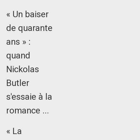
« Un baiser
de quarante
ans » :
quand
Nickolas
Butler
s'essaie à la
romance ...
« La