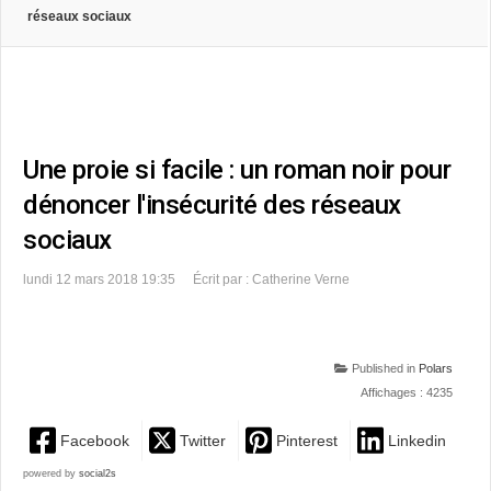
réseaux sociaux
Une proie si facile : un roman noir pour
dénoncer l'insécurité des réseaux
sociaux
lundi 12 mars 2018 19:35
Écrit par : Catherine Verne
Published in
Polars
Affichages : 4235
Facebook
Twitter
Pinterest
Linkedin
powered by
social2s