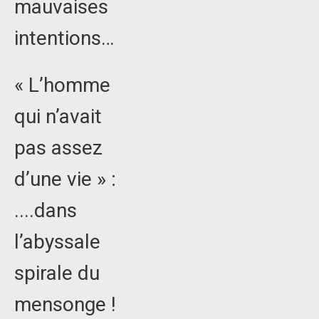
mauvaises
intentions…
« L’homme
qui n’avait
pas assez
d’une vie » :
....dans
l’abyssale
spirale du
mensonge !