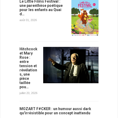
Le Little Films Festival :
une parenthèse poétique
pour les enfants au Quai
d…
août 01, 2026
Hitchcock
et Mary
Rose :
entre
tension et
révélation
s, une
pièce
taillée
pou…
juillet 20, 2026
MOZART F#CKER : un humour aussi dark
qu'irrésistible pour un concept inattendu
…