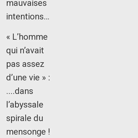
mauvaises
intentions…
« L’homme
qui n’avait
pas assez
d’une vie » :
....dans
l’abyssale
spirale du
mensonge !