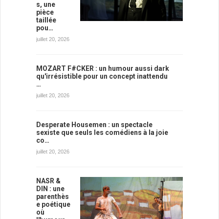
s, une
pièce
taillée
pou…
juillet 20, 2026
MOZART F#CKER : un humour aussi dark
qu'irrésistible pour un concept inattendu
…
juillet 20, 2026
Desperate Housemen : un spectacle
sexiste que seuls les comédiens à la joie
co…
juillet 20, 2026
NASR &
DIN : une
parenthès
e poétique
où