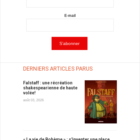
E-mail
DERNIERS ARTICLES PARUS
Falstaff : une récréation
shakespearienne de haute
volée!
août 03, 2026
« La vie de Bohème » : s'inventer une place