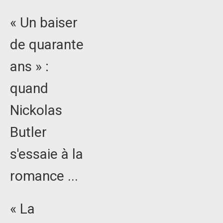
« Un baiser
de quarante
ans » :
quand
Nickolas
Butler
s'essaie à la
romance ...
« La