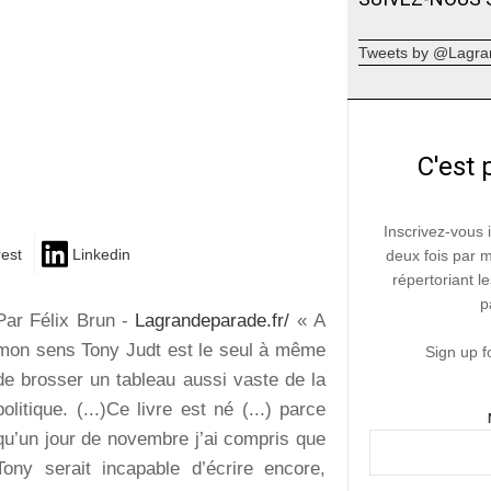
Tweets by @Lagra
C'est 
Inscrivez-vous 
rest
Linkedin
deux fois par 
répertoriant le
p
Par Félix Brun -
Lagrandeparade.fr/
« A
mon sens Tony Judt est le seul à même
Sign up f
de brosser un tableau aussi vaste de la
politique. (...)Ce livre est né (...) parce
qu’un jour de novembre j’ai compris que
Tony serait incapable d’écrire encore,