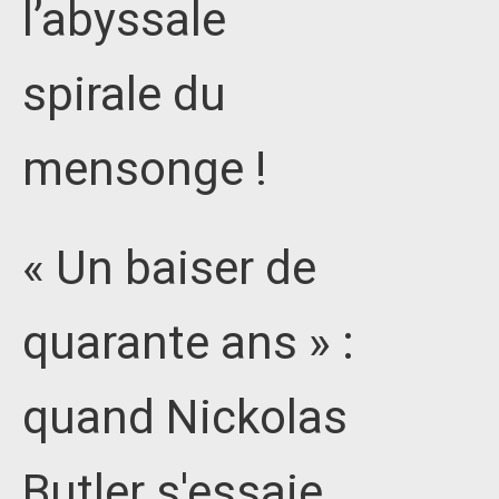
l’abyssale
spirale du
mensonge !
« Un baiser de
quarante ans » :
quand Nickolas
Butler s'essaie