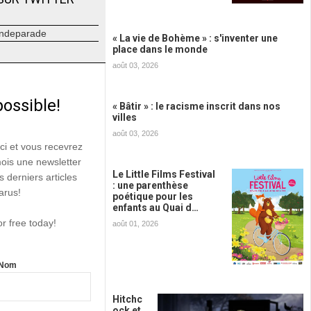
ndeparade
« La vie de Bohème » : s'inventer une
place dans le monde
août 03, 2026
possible!
« Bâtir » : le racisme inscrit dans nos
villes
août 03, 2026
ici et vous recevrez
mois une newsletter
Le Little Films Festival
s derniers articles
: une parenthèse
arus!
poétique pour les
enfants au Quai d…
or free today!
août 01, 2026
Nom
Hitchc
ock et