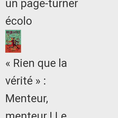
un page-turner
écolo
« Rien que la
vérité » :
Menteur,
menteur ! Le