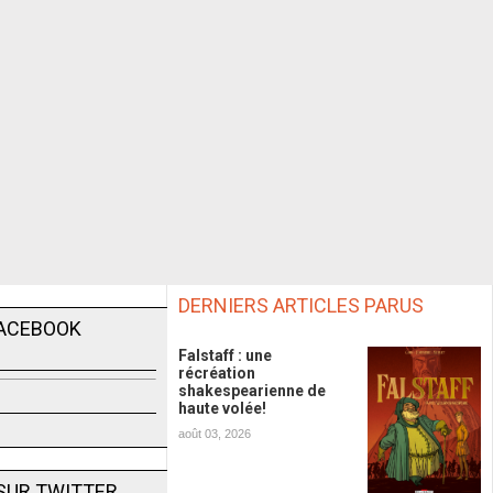
DERNIERS ARTICLES PARUS
FACEBOOK
Falstaff : une
récréation
shakespearienne de
haute volée!
août 03, 2026
SUR TWITTER