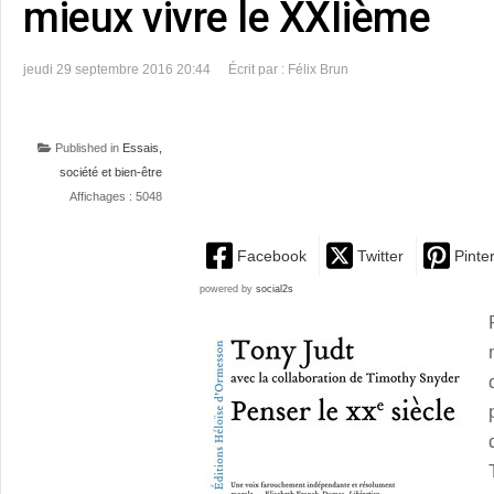
mieux vivre le XXIième
jeudi 29 septembre 2016 20:44
Écrit par : Félix Brun
Published in
Essais,
société et bien-être
Affichages : 5048
Facebook
Twitter
Pinte
powered by
social2s