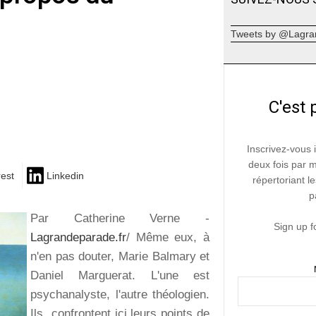
Tweets by @Lagra
C'est 
Inscrivez-vous 
deux fois par 
rest
Linkedin
répertoriant le
p
Par Catherine Verne -
Sign up f
Lagrandeparade.fr
/ Même eux, à
n'en pas douter, Marie Balmary et
Daniel Marguerat. L'une est
psychanalyste, l'autre théologien.
Ils confrontent ici leurs points de