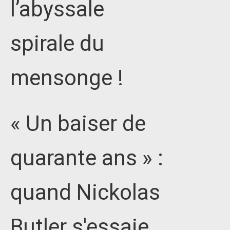
l’abyssale
spirale du
mensonge !
« Un baiser de
quarante ans » :
quand Nickolas
Butler s'essaie