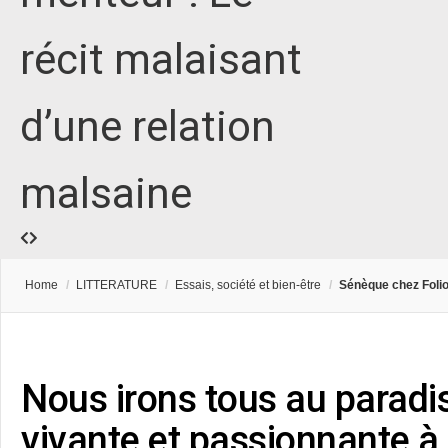
récit malaisant
d’une relation
malsaine
Home
/
LITTERATURE
/
Essais, société et bien-être
/
Sénèque chez Folio 
Nous irons tous au paradis
vivante et passionnante à