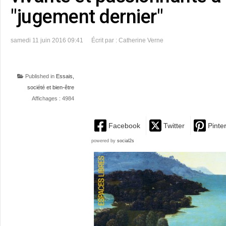
"jugement dernier"
samedi 11 juin 2016 09:41
Écrit par : Catherine Verne
Published in
Essais,
société et bien-être
Affichages : 4984
Facebook
Twitter
Pinte
powered by
social2s