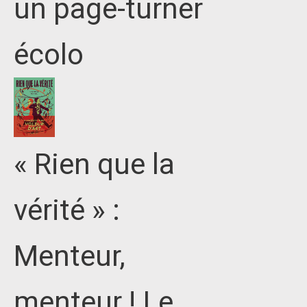
un page-turner
écolo
« Rien que la
vérité » :
Menteur,
menteur ! Le