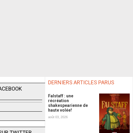
DERNIERS ARTICLES PARUS
FACEBOOK
Falstaff : une
récréation
shakespearienne de
haute volée!
août 03, 2026
SUR TWITTER