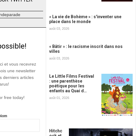
ndeparade
« La vie de Bohème » : s'inventer une
place dans le monde
août 03, 2026
possible!
« Bâtir » : le racisme inscrit dans nos
villes
août 03, 2026
ici et vous recevrez
mois une newsletter
Le Little Films Festival
s derniers articles
: une parenthèse
arus!
poétique pour les
enfants au Quai d…
or free today!
août 01, 2026
Nom
Hitchc
ock et