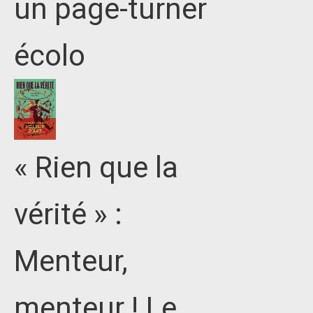
un page-turner
écolo
« Rien que la
vérité » :
Menteur,
menteur ! Le