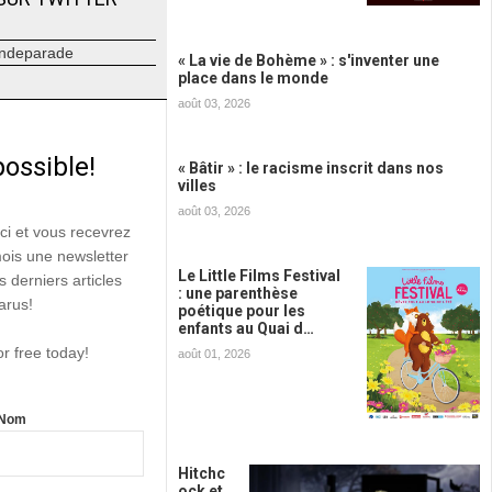
ndeparade
« La vie de Bohème » : s'inventer une
place dans le monde
août 03, 2026
possible!
« Bâtir » : le racisme inscrit dans nos
villes
août 03, 2026
ici et vous recevrez
mois une newsletter
Le Little Films Festival
s derniers articles
: une parenthèse
arus!
poétique pour les
enfants au Quai d…
or free today!
août 01, 2026
Nom
Hitchc
ock et