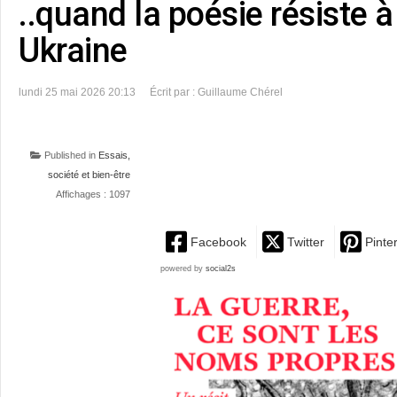
..quand la poésie résiste à
Ukraine
lundi 25 mai 2026 20:13
Écrit par : Guillaume Chérel
Published in
Essais,
société et bien-être
Affichages : 1097
Facebook
Twitter
Pinte
powered by
social2s