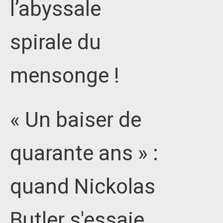
l’abyssale
spirale du
mensonge !
« Un baiser de
quarante ans » :
quand Nickolas
Butler s'essaie