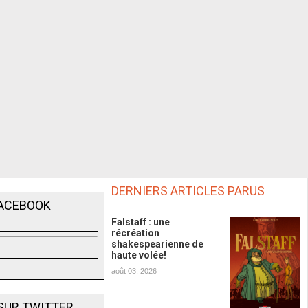
DERNIERS ARTICLES PARUS
FACEBOOK
Falstaff : une
récréation
shakespearienne de
haute volée!
août 03, 2026
SUR TWITTER