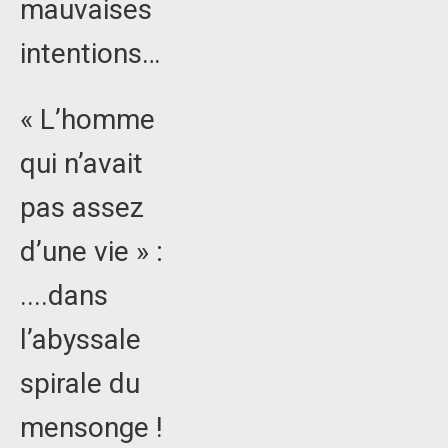
mauvaises
intentions…
« L’homme
qui n’avait
pas assez
d’une vie » :
....dans
l’abyssale
spirale du
mensonge !