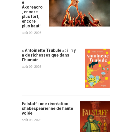
e
Akoreacro
, encore
plus fort,
encore
plus haut!
août 09, 2026
« Antoinette Trubule » : il n’y
a de richesses que dans
l’humain
août 09, 2026
Falstaff : une récréation
shakespearienne de haute
volée!
août 03, 2026