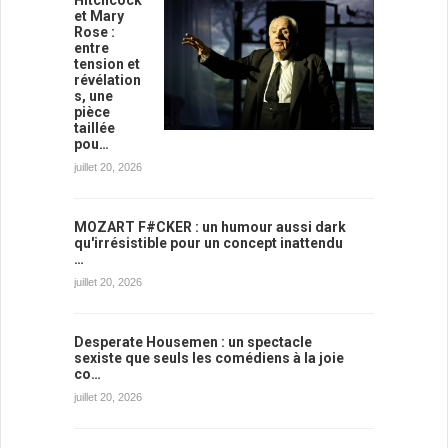
Hitchcock
et Mary
Rose :
entre
tension et
révélation
s, une
pièce
taillée
pou…
juillet 20, 2026
MOZART F#CKER : un humour aussi dark
qu'irrésistible pour un concept inattendu
…
juillet 20, 2026
Desperate Housemen : un spectacle
sexiste que seuls les comédiens à la joie
co…
juillet 20, 2026