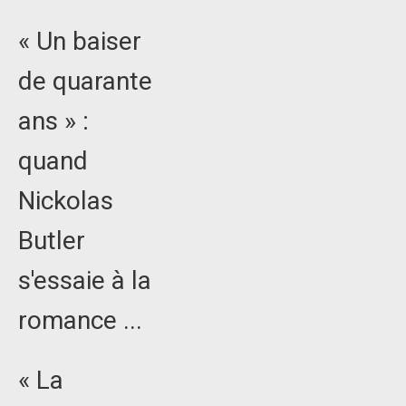
« Un baiser
de quarante
ans » :
quand
Nickolas
Butler
s'essaie à la
romance ...
« La