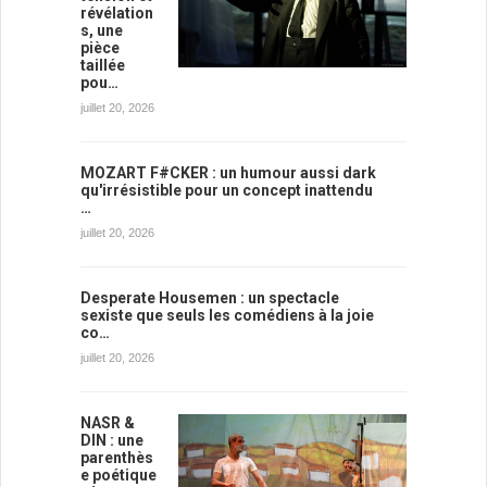
révélation
s, une
pièce
taillée
pou…
juillet 20, 2026
MOZART F#CKER : un humour aussi dark
qu'irrésistible pour un concept inattendu
…
juillet 20, 2026
Desperate Housemen : un spectacle
sexiste que seuls les comédiens à la joie
co…
juillet 20, 2026
NASR &
DIN : une
parenthès
e poétique