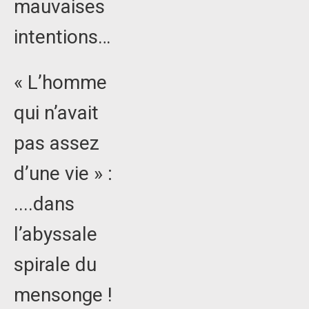
mauvaises
intentions…
« L’homme
qui n’avait
pas assez
d’une vie » :
....dans
l’abyssale
spirale du
mensonge !