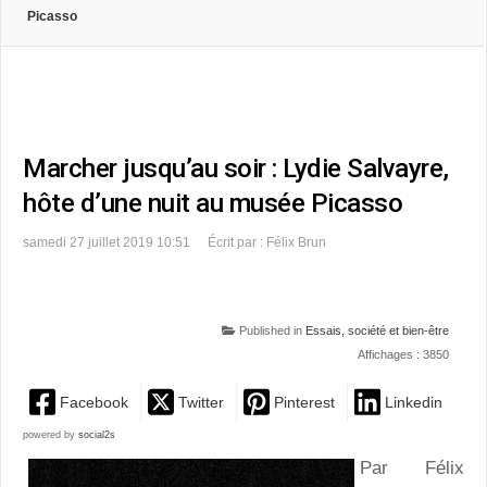
Picasso
Marcher jusqu’au soir : Lydie Salvayre,
hôte d’une nuit au musée Picasso
samedi 27 juillet 2019 10:51
Écrit par : Félix Brun
Published in
Essais, société et bien-être
Affichages : 3850
Facebook
Twitter
Pinterest
Linkedin
powered by
social2s
Par Félix