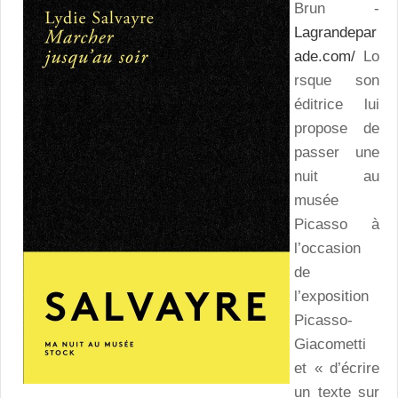
Brun -
Lagrandepar
ade.com/
Lo
rsque son
éditrice lui
propose de
passer une
nuit au
musée
Picasso à
l’occasion
de
l’exposition
Picasso-
Giacometti
et « d’écrire
un texte sur