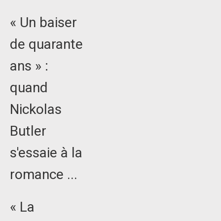
« Un baiser
de quarante
ans » :
quand
Nickolas
Butler
s'essaie à la
romance ...
« La