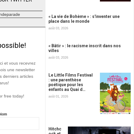
ndeparade
« La vie de Bohème » : s'inventer une
place dans le monde
août 03, 2026
possible!
« Bâtir » : le racisme inscrit dans nos
villes
août 03, 2026
ici et vous recevrez
mois une newsletter
Le Little Films Festival
s derniers articles
: une parenthèse
arus!
poétique pour les
enfants au Quai d…
or free today!
août 01, 2026
Nom
Hitchc
ock et