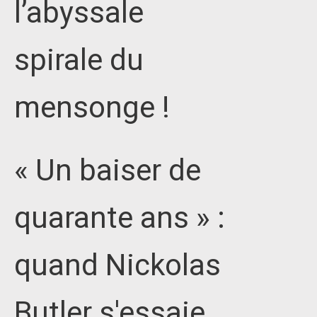
l’abyssale
spirale du
mensonge !
« Un baiser de
quarante ans » :
quand Nickolas
Butler s'essaie