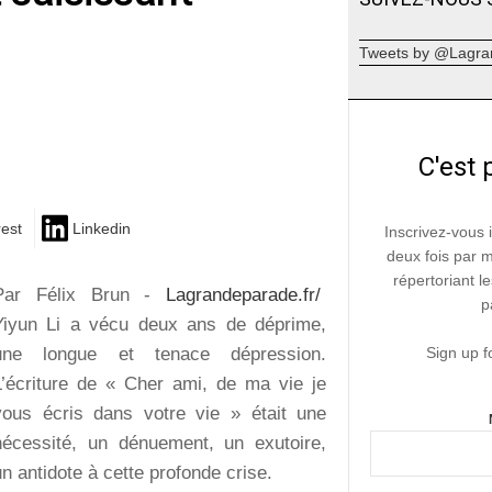
Tweets by @Lagra
C'est 
rest
Linkedin
Inscrivez-vous 
deux fois par 
répertoriant le
Par Félix Brun -
Lagrandeparade.fr/
p
Yiyun Li a vécu deux ans de déprime,
une longue et tenace dépression.
Sign up f
L’écriture de « Cher ami, de ma vie je
vous écris dans votre vie » était une
nécessité, un dénuement, un exutoire,
un antidote à cette profonde crise.