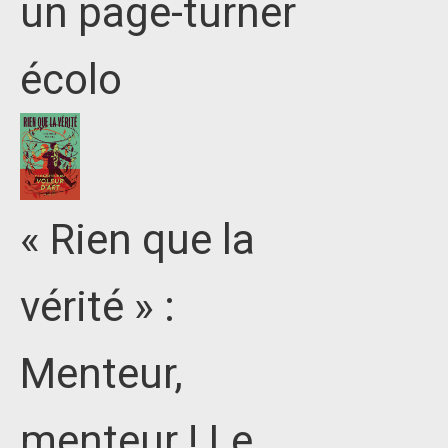
un page-turner
écolo
« Rien que la
vérité » :
Menteur,
menteur ! Le