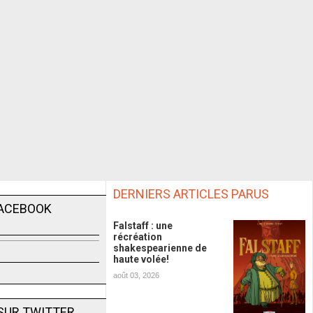
DERNIERS ARTICLES PARUS
FACEBOOK
Falstaff : une
récréation
shakespearienne de
haute volée!
août 03, 2026
SUR TWITTER