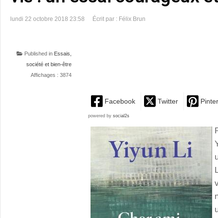
lundi 22 octobre 2018 23:58
Écrit par : Félix Brun
Published in
Essais,
société et bien-être
Affichages : 3874
Facebook
Twitter
Pinte
powered by
social2s