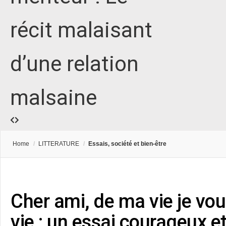
récit malaisant
d’une relation
malsaine
Home
/
LITTERATURE
/
Essais, société et bien-être
Cher ami, de ma vie je vou
vie : un essai courageux e