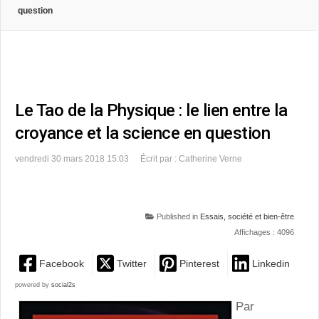
question
Le Tao de la Physique : le lien entre la
croyance et la science en question
vendredi 30 mars 2018 15:03
Écrit par : Catherine Verne
Published in
Essais, société et bien-être
Affichages : 4096
Facebook
Twitter
Pinterest
Linkedin
powered by
social2s
Par