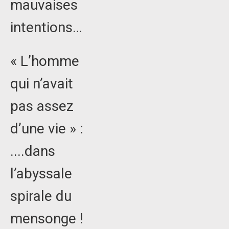
mauvaises
intentions…
« L’homme
qui n’avait
pas assez
d’une vie » :
....dans
l’abyssale
spirale du
mensonge !