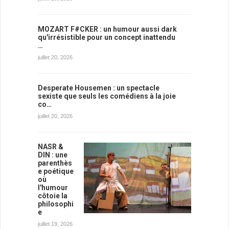
MOZART F#CKER : un humour aussi dark
qu'irrésistible pour un concept inattendu
…
juillet 20, 2026
Desperate Housemen : un spectacle
sexiste que seuls les comédiens à la joie
co…
juillet 20, 2026
NASR &
DIN : une
parenthès
e poétique
où
l'humour
côtoie la
philosophi
e
juillet 19, 2026