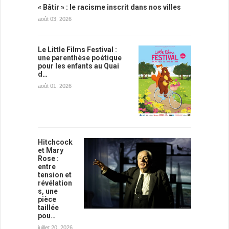
« Bâtir » : le racisme inscrit dans nos villes
août 03, 2026
Le Little Films Festival :
une parenthèse poétique
pour les enfants au Quai
d…
août 01, 2026
Hitchcock
et Mary
Rose :
entre
tension et
révélation
s, une
pièce
taillée
pou…
juillet 20, 2026