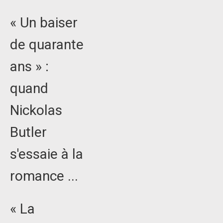
« Un baiser
de quarante
ans » :
quand
Nickolas
Butler
s'essaie à la
romance ...
« La