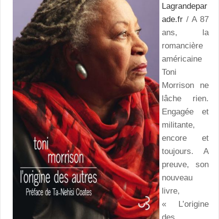
Lagrandepar
ade.fr
/ A 87
ans, la
romancière
américaine
Toni
Morrison ne
lâche rien.
Engagée et
militante,
encore et
toujours. A
preuve, son
nouveau
livre,
« L’origine
des