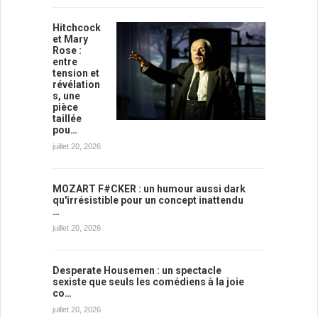
Hitchcock
et Mary
Rose :
entre
tension et
révélation
s, une
pièce
taillée
pou…
juillet 20, 2026
MOZART F#CKER : un humour aussi dark
qu'irrésistible pour un concept inattendu
…
juillet 20, 2026
Desperate Housemen : un spectacle
sexiste que seuls les comédiens à la joie
co…
juillet 20, 2026