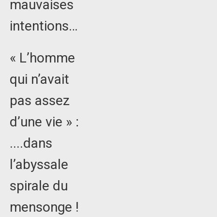
mauvaises
intentions…
« L’homme
qui n’avait
pas assez
d’une vie » :
....dans
l’abyssale
spirale du
mensonge !