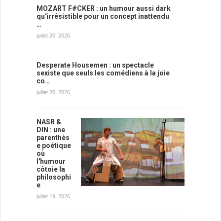
MOZART F#CKER : un humour aussi dark
qu'irrésistible pour un concept inattendu
…
juillet 20, 2026
Desperate Housemen : un spectacle
sexiste que seuls les comédiens à la joie
co…
juillet 20, 2026
NASR &
DIN : une
parenthès
e poétique
où
l'humour
côtoie la
philosophi
e
juillet 19, 2026