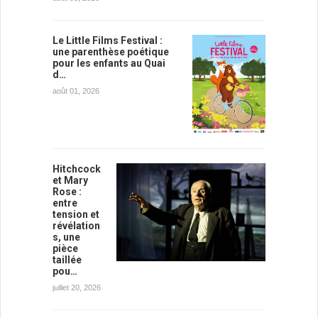
Le Little Films Festival :
une parenthèse poétique
pour les enfants au Quai
d…
août 01, 2026
Hitchcock
et Mary
Rose :
entre
tension et
révélation
s, une
pièce
taillée
pou…
juillet 20, 2026