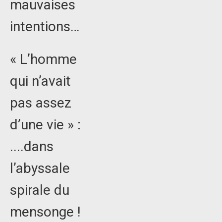
mauvaises
intentions…
« L’homme
qui n’avait
pas assez
d’une vie » :
....dans
l’abyssale
spirale du
mensonge !