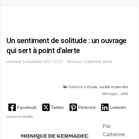
Un sentiment de solitude : un ouvrage
qui sert à point d'alerte
vendredi 3 novembre 2017 21:27
Écrit par : Catherine Verne
Published in
Essais, société et bien-être
Affichages : 4948
Facebook
Twitter
Pinterest
Linkedin
powered by
social2s
Par
Catherine