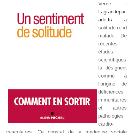
Verne -
Lagrandepar
ade.fr/
La
solitude rend
malade. De
récentes
études
scientifiques
la désignent
comme à
l'origine de
déficiences
immunitaires
et autres
pathologies
cardio-
vasculaires. Ce constat de la médecine sociale