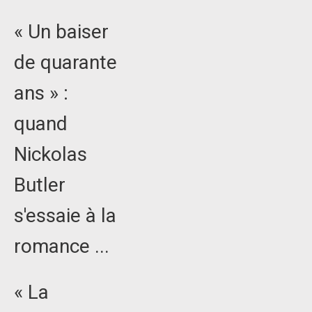
« Un baiser
de quarante
ans » :
quand
Nickolas
Butler
s'essaie à la
romance ...
« La