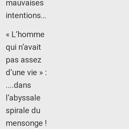
mauvaises
intentions…
« L’homme
qui n’avait
pas assez
d’une vie » :
....dans
l’abyssale
spirale du
mensonge !