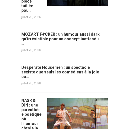
pièce
taillée
pou…
juillet 20, 2026
MOZART F#CKER : un humour aussi dark
qu'irrésistible pour un concept inattendu
…
juillet 20, 2026
Desperate Housemen : un spectacle
sexiste que seuls les comédiens à la joie
co…
juillet 20, 2026
NASR &
DIN : une
parenthès
e poétique
où
l'humour
côtoie la