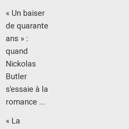
« Un baiser
de quarante
ans » :
quand
Nickolas
Butler
s'essaie à la
romance ...
« La