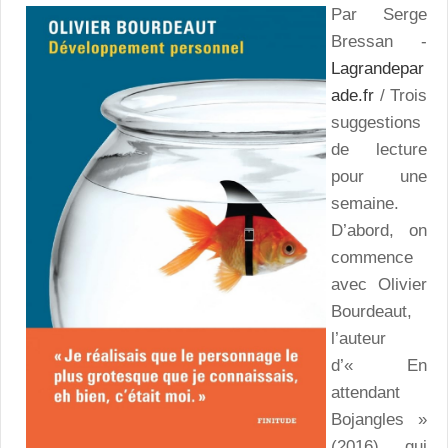
Par Serge
Bressan -
Lagrandepar
ade.fr
/ Trois
suggestions
de lecture
pour une
semaine.
D’abord, on
commence
avec Olivier
Bourdeaut,
l’auteur
d’« En
attendant
Bojangles »
(2016), qui