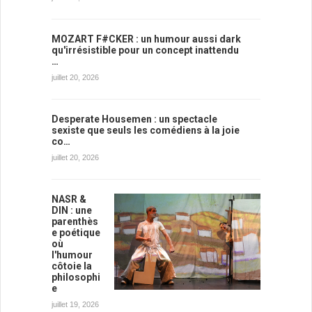
MOZART F#CKER : un humour aussi dark
qu'irrésistible pour un concept inattendu
…
juillet 20, 2026
Desperate Housemen : un spectacle
sexiste que seuls les comédiens à la joie
co…
juillet 20, 2026
NASR &
DIN : une
parenthès
e poétique
où
l'humour
côtoie la
philosophi
e
juillet 19, 2026