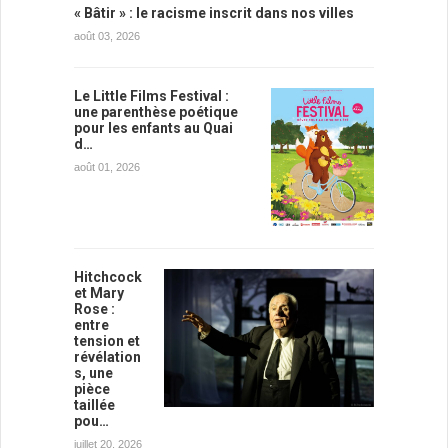
« Bâtir » : le racisme inscrit dans nos villes
août 03, 2026
Le Little Films Festival :
une parenthèse poétique
pour les enfants au Quai
d…
août 01, 2026
Hitchcock
et Mary
Rose :
entre
tension et
révélation
s, une
pièce
taillée
pou…
juillet 20, 2026