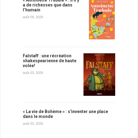
« Antoinette Trubule » : il n’y
a de richesses que dans
l’humain
août 09, 2026
Falstaff : une récréation
shakespearienne de haute
volée!
août 03, 2026
« La vie de Bohème » : s'inventer une place
dans le monde
août 03, 2026