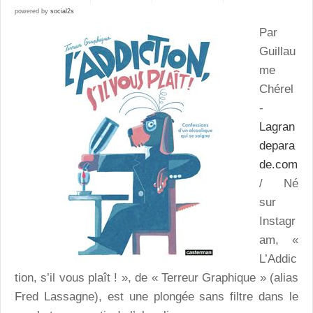
powered by
social2s
Par
Guillau
me
Chérel
-
Lagran
depara
de.com
/ Né
sur
Instagr
am, «
L’Addic
tion, s’il vous plaît ! », de « Terreur Graphique » (alias
Fred Lassagne), est une plongée sans filtre dans le