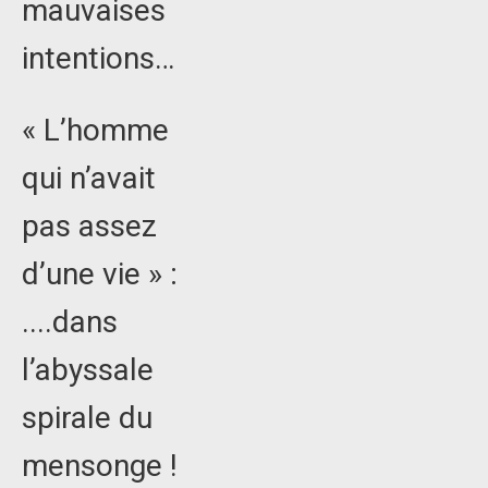
mauvaises
intentions…
« L’homme
qui n’avait
pas assez
d’une vie » :
....dans
l’abyssale
spirale du
mensonge !