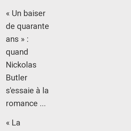
« Un baiser
de quarante
ans » :
quand
Nickolas
Butler
s'essaie à la
romance ...
« La