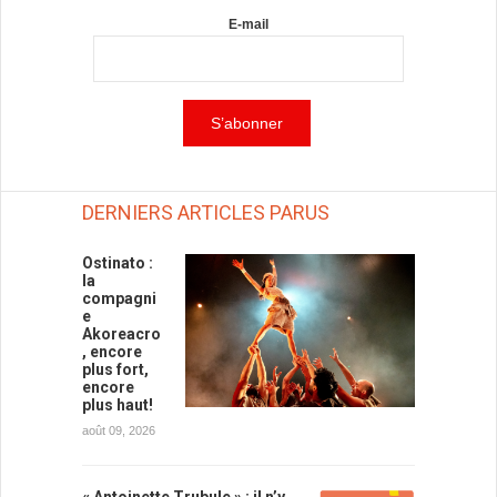
E-mail
DERNIERS ARTICLES PARUS
Ostinato :
la
compagni
e
Akoreacro
, encore
plus fort,
encore
plus haut!
août 09, 2026