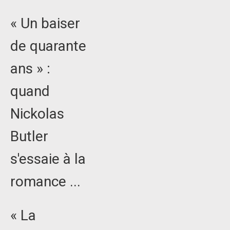
« Un baiser
de quarante
ans » :
quand
Nickolas
Butler
s'essaie à la
romance ...
« La