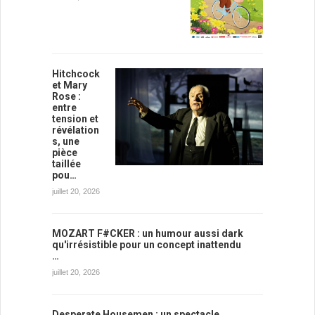
Hitchcock
et Mary
Rose :
entre
tension et
révélation
s, une
pièce
taillée
pou…
juillet 20, 2026
MOZART F#CKER : un humour aussi dark
qu'irrésistible pour un concept inattendu
…
juillet 20, 2026
Desperate Housemen : un spectacle