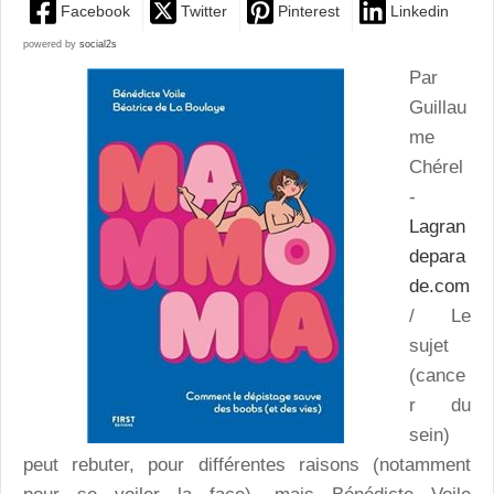
Facebook
Twitter
Pinterest
Linkedin
powered by
social2s
Par
Guillau
me
Chérel
-
Lagran
depara
de.com
/ Le
sujet
(cance
r du
sein)
peut rebuter, pour différentes raisons (notamment