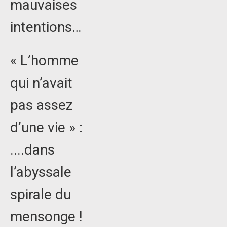
mauvaises
intentions…
« L’homme
qui n’avait
pas assez
d’une vie » :
....dans
l’abyssale
spirale du
mensonge !