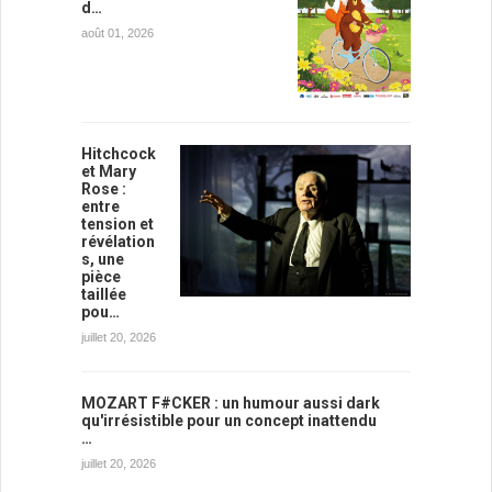
d…
août 01, 2026
Hitchcock
et Mary
Rose :
entre
tension et
révélation
s, une
pièce
taillée
pou…
juillet 20, 2026
MOZART F#CKER : un humour aussi dark
qu'irrésistible pour un concept inattendu
…
juillet 20, 2026