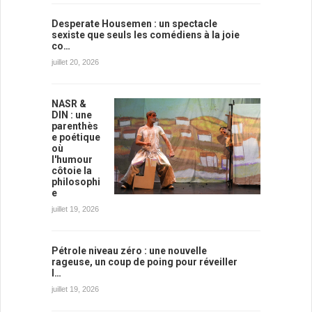
Desperate Housemen : un spectacle
sexiste que seuls les comédiens à la joie
co…
juillet 20, 2026
NASR &
DIN : une
parenthès
e poétique
où
l'humour
côtoie la
philosophi
e
juillet 19, 2026
Pétrole niveau zéro : une nouvelle
rageuse, un coup de poing pour réveiller
l…
juillet 19, 2026