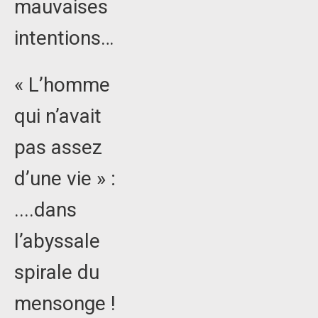
mauvaises
intentions…
« L’homme
qui n’avait
pas assez
d’une vie » :
....dans
l’abyssale
spirale du
mensonge !