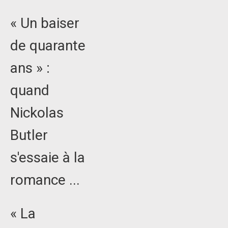
« Un baiser
de quarante
ans » :
quand
Nickolas
Butler
s'essaie à la
romance ...
« La