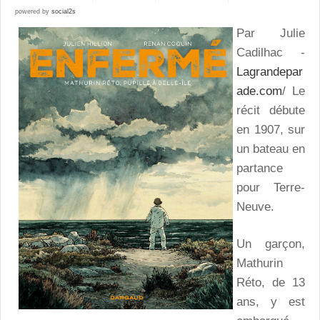
powered by
social2s
Par Julie
Cadilhac -
Lagrandepar
ade.com
/ Le
récit débute
en 1907, sur
un bateau en
partance
pour Terre-
Neuve.
Un garçon,
Mathurin
Réto, de 13
ans, y est