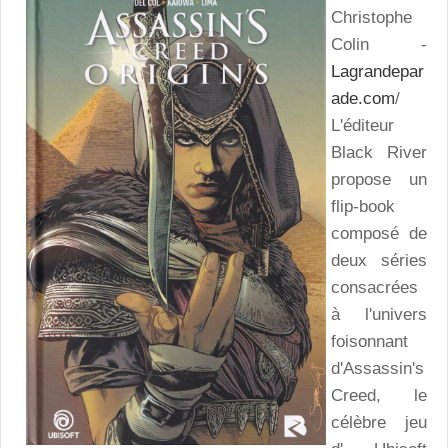
Christophe
Colin -
Lagrandepar
ade.com
/
L'éditeur
Black River
propose un
flip-book
composé de
deux séries
consacrées
à l'univers
foisonnant
d'Assassin's
Creed, le
célèbre jeu