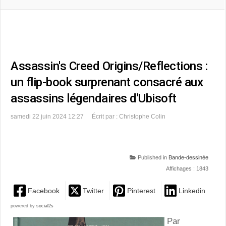
Assassin's Creed Origins/Reflections :
un flip-book surprenant consacré aux
assassins légendaires d'Ubisoft
samedi 22 juin 2024 12:27
Écrit par : Christophe Colin
Published in
Bande-dessinée
Affichages : 1843
Facebook
Twitter
Pinterest
Linkedin
powered by
social2s
Par