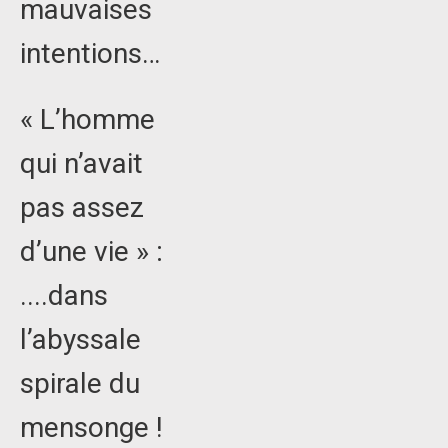
mauvaises
intentions…
« L’homme
qui n’avait
pas assez
d’une vie » :
....dans
l’abyssale
spirale du
mensonge !