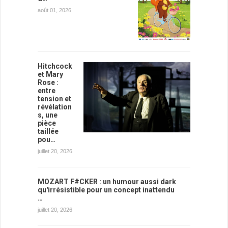
août 01, 2026
Hitchcock
et Mary
Rose :
entre
tension et
révélation
s, une
pièce
taillée
pou…
juillet 20, 2026
MOZART F#CKER : un humour aussi dark
qu'irrésistible pour un concept inattendu
…
juillet 20, 2026