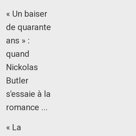
« Un baiser
de quarante
ans » :
quand
Nickolas
Butler
s'essaie à la
romance ...
« La