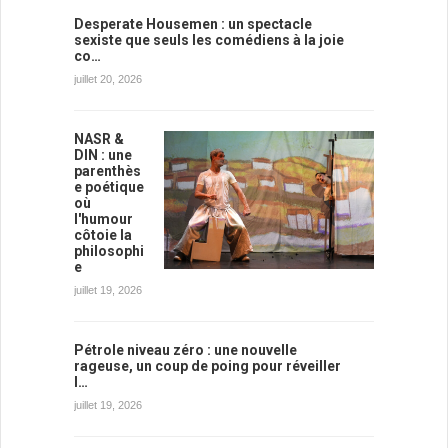
Desperate Housemen : un spectacle
sexiste que seuls les comédiens à la joie
co…
juillet 20, 2026
NASR &
DIN : une
parenthès
e poétique
où
l'humour
côtoie la
philosophi
e
juillet 19, 2026
Pétrole niveau zéro : une nouvelle
rageuse, un coup de poing pour réveiller
l…
juillet 19, 2026