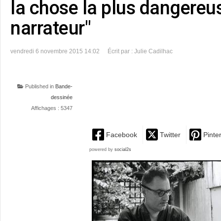
la chose la plus dangereu
narrateur"
vendredi 6 novembre 2015 14:02
Écrit par : Julie Cadilhac
Published in
Bande-
dessinée
Affichages : 5347
Facebook
Twitter
Pinte
powered by
social2s