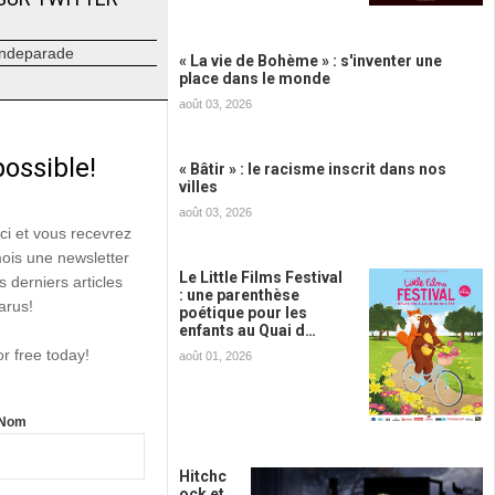
ndeparade
« La vie de Bohème » : s'inventer une
place dans le monde
août 03, 2026
possible!
« Bâtir » : le racisme inscrit dans nos
villes
août 03, 2026
ici et vous recevrez
mois une newsletter
Le Little Films Festival
s derniers articles
: une parenthèse
arus!
poétique pour les
enfants au Quai d…
or free today!
août 01, 2026
Nom
Hitchc
ock et