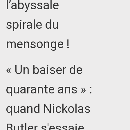
l’abyssale
spirale du
mensonge !
« Un baiser de
quarante ans » :
quand Nickolas
Butler s'essaie