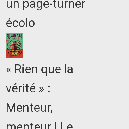
un page-turner
écolo
« Rien que la
vérité » :
Menteur,
menteur ! Le