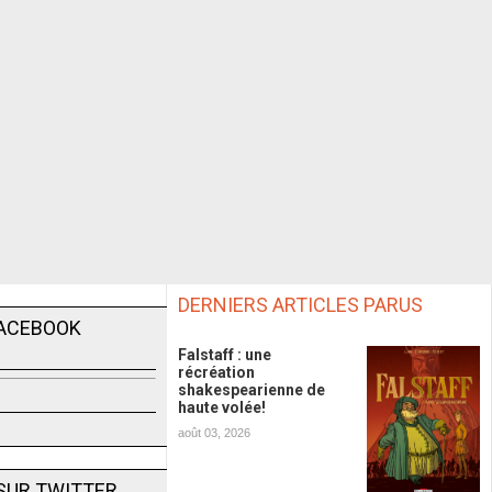
DERNIERS ARTICLES PARUS
FACEBOOK
Falstaff : une
récréation
shakespearienne de
haute volée!
août 03, 2026
SUR TWITTER