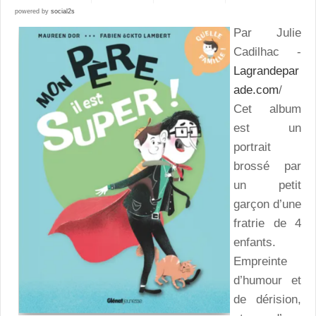
powered by
social2s
Par Julie
Cadilhac -
Lagrandepar
ade.com
/
Cet album
est un
portrait
brossé par
un petit
garçon d’une
fratrie de 4
enfants.
Empreinte
d’humour et
de dérision,