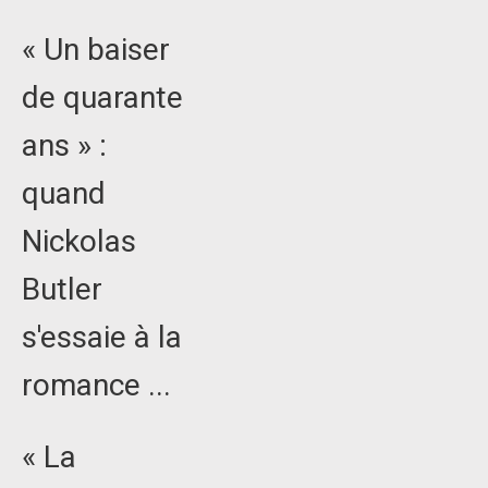
« Un baiser
de quarante
ans » :
quand
Nickolas
Butler
s'essaie à la
romance ...
« La