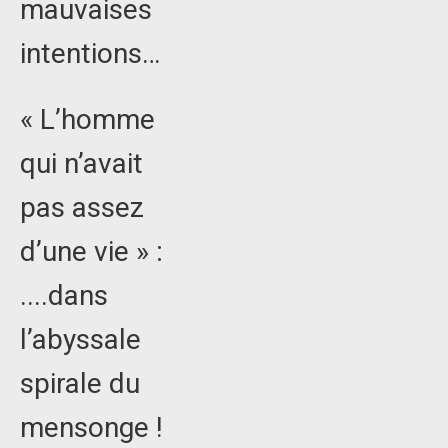
mauvaises
intentions…
« L’homme
qui n’avait
pas assez
d’une vie » :
....dans
l’abyssale
spirale du
mensonge !