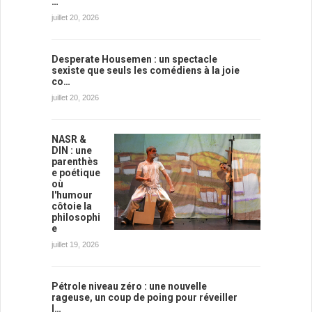
…
juillet 20, 2026
Desperate Housemen : un spectacle
sexiste que seuls les comédiens à la joie
co…
juillet 20, 2026
NASR &
DIN : une
parenthès
e poétique
où
l'humour
côtoie la
philosophi
e
juillet 19, 2026
Pétrole niveau zéro : une nouvelle
rageuse, un coup de poing pour réveiller
l…