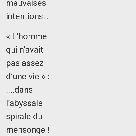
mauvaises
intentions…
« L’homme
qui n’avait
pas assez
d’une vie » :
....dans
l’abyssale
spirale du
mensonge !