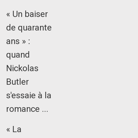
« Un baiser
de quarante
ans » :
quand
Nickolas
Butler
s'essaie à la
romance ...
« La