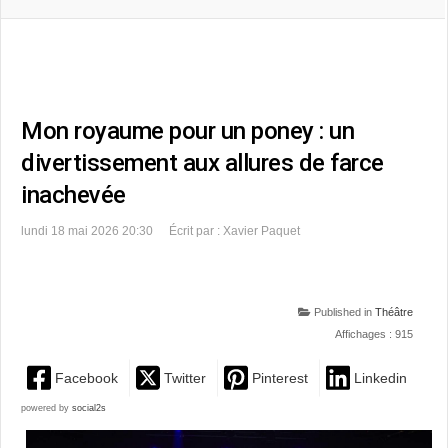
Mon royaume pour un poney : un
divertissement aux allures de farce
inachevée
lundi 18 mai 2026 20:30
Écrit par : Xavier Paquet
Published in
Théâtre
Affichages : 915
Facebook
Twitter
Pinterest
Linkedin
powered by
social2s