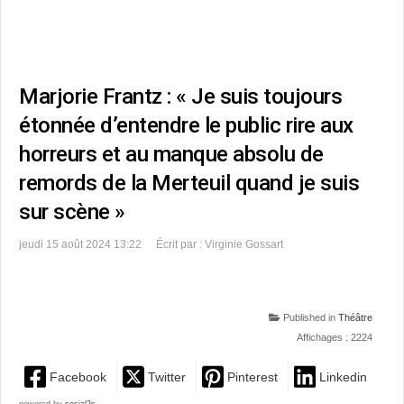
Marjorie Frantz : « Je suis toujours
étonnée d’entendre le public rire aux
horreurs et au manque absolu de
remords de la Merteuil quand je suis
sur scène »
jeudi 15 août 2024 13:22
Écrit par : Virginie Gossart
Published in
Théâtre
Affichages : 2224
Facebook
Twitter
Pinterest
Linkedin
powered by
social2s