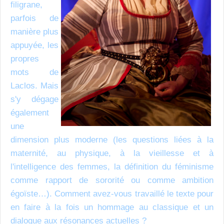
filigrane,
parfois de
manière plus
appuyée, les
propres
mots de
Laclos. Mais
s'y dégage
également
une
dimension plus moderne (les questions liées à la
maternité, au physique, à la vieillesse et à
l'intelligence des femmes, la définition du féminisme
comme rapport de sororité ou comme ambition
égoïste…). Comment avez-vous travaillé le texte pour
en faire à la fois un hommage au classique et un
dialogue aux résonances actuelles ?