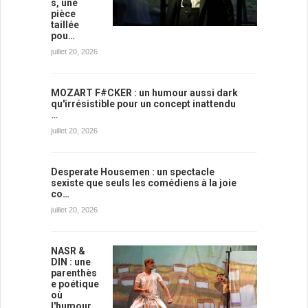
s, une
pièce
taillée
pou…
juillet 20, 2026
MOZART F#CKER : un humour aussi dark
qu'irrésistible pour un concept inattendu
…
juillet 20, 2026
Desperate Housemen : un spectacle
sexiste que seuls les comédiens à la joie
co…
juillet 20, 2026
NASR &
DIN : une
parenthès
e poétique
où
l'humour