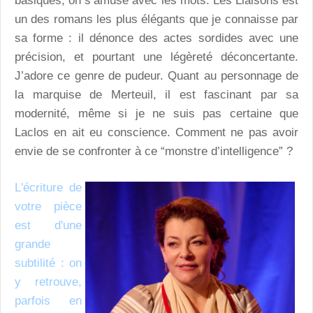
basiques, on s’amuse avec les mots. Les Liaisons est
un des romans les plus élégants que je connaisse par
sa forme : il dénonce des actes sordides avec une
précision, et pourtant une légèreté déconcertante.
J’adore ce genre de pudeur. Quant au personnage de
la marquise de Merteuil, il est fascinant par sa
modernité, même si je ne suis pas certaine que
Laclos en ait eu conscience. Comment ne pas avoir
envie de se confronter à ce “monstre d’intelligence” ?
L'écriture de
votre pièce
est d'une
grande
subtilité : on
y retrouve,
parfois en