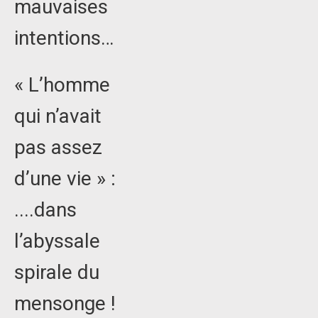
mauvaises
intentions…
« L’homme
qui n’avait
pas assez
d’une vie » :
....dans
l’abyssale
spirale du
mensonge !