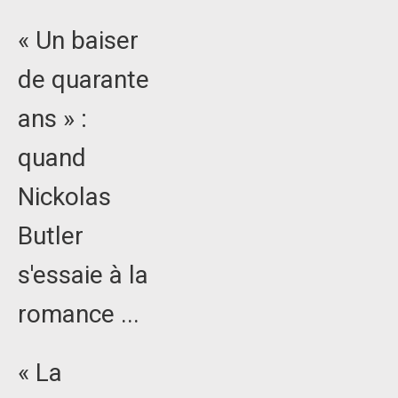
« Un baiser
de quarante
ans » :
quand
Nickolas
Butler
s'essaie à la
romance ...
« La