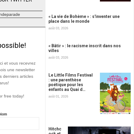
ndeparade
« La vie de Bohème » : s'inventer une
place dans le monde
août 03, 2026
possible!
« Bâtir » : le racisme inscrit dans nos
villes
août 03, 2026
ici et vous recevrez
mois une newsletter
Le Little Films Festival
s derniers articles
: une parenthèse
arus!
poétique pour les
enfants au Quai d…
or free today!
août 01, 2026
Nom
Hitchc
ock et