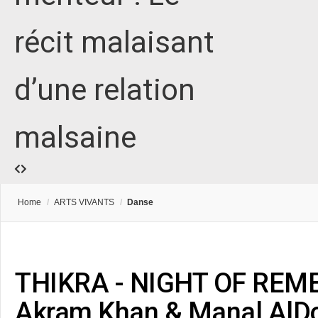
récit malaisant
d’une relation
malsaine
Home
/
ARTS VIVANTS
/
Danse
THIKRA - NIGHT OF REM
Akram Khan & Manal AlD