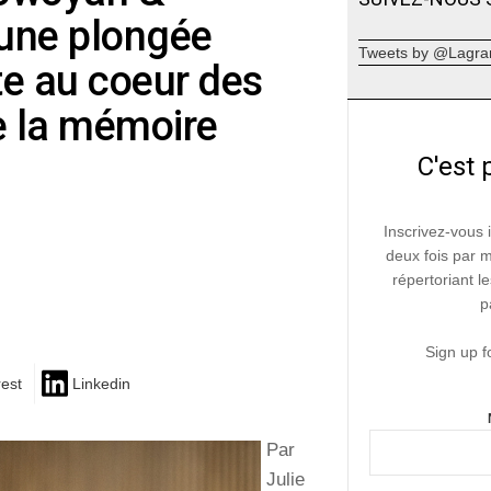
une plongée
Tweets by @Lagra
e au coeur des
de la mémoire
C'est 
Inscrivez-vous 
deux fois par 
répertoriant le
p
Sign up f
rest
Linkedin
Par
Julie