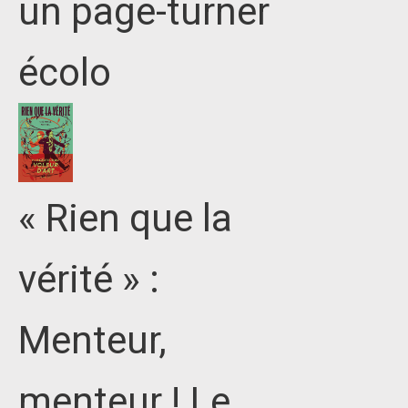
un page-turner
écolo
« Rien que la
vérité » :
Menteur,
menteur ! Le