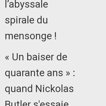
l’abyssale
spirale du
mensonge !
« Un baiser de
quarante ans » :
quand Nickolas
Butler s'essaie