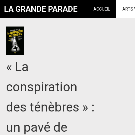
LA GRANDE PARADE
ACCUEIL
ARTS 
« La
conspiration
des ténèbres » :
un pavé de