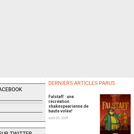
DERNIERS ARTICLES PARUS
FACEBOOK
Falstaff : une
récréation
shakespearienne de
haute volée!
août 03, 2026
SUR TWITTER