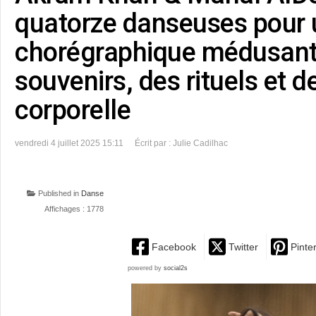
quatorze danseuses pour 
chorégraphique médusant
souvenirs, des rituels et 
corporelle
vendredi 4 juillet 2025 15:11
Écrit par : Julie Cadilhac
Published in
Danse
Affichages : 1778
Facebook
Twitter
Pinte
powered by
social2s