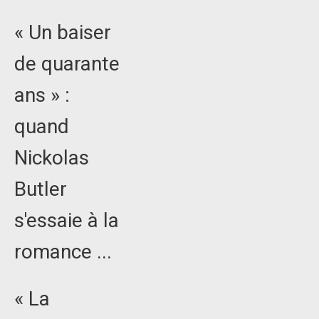
« Un baiser
de quarante
ans » :
quand
Nickolas
Butler
s'essaie à la
romance ...
« La