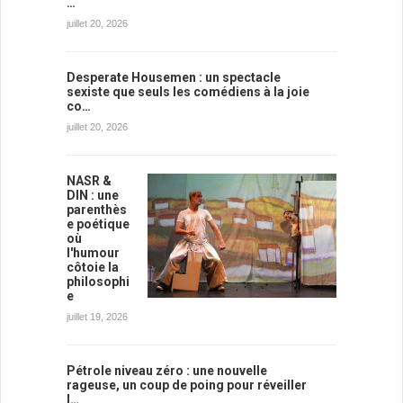
…
juillet 20, 2026
Desperate Housemen : un spectacle
sexiste que seuls les comédiens à la joie
co…
juillet 20, 2026
NASR &
DIN : une
parenthès
e poétique
où
l'humour
côtoie la
philosophi
e
juillet 19, 2026
Pétrole niveau zéro : une nouvelle
rageuse, un coup de poing pour réveiller
l…