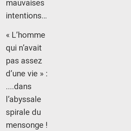
mauvaises
intentions…
« L’homme
qui n’avait
pas assez
d’une vie » :
....dans
l’abyssale
spirale du
mensonge !