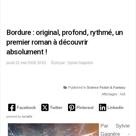
Bordure : original, profond, rythmé, un
premier roman à découvrir
absolument !
jeudi 21 mai 2026 20:01
Écrit par : Sylvie Gagnère
Published in
Science Fiction & Fantasy
Affichages : 416
Facebook
Twitter
Pinterest
Linkedin
powered by
social2s
Par Sylvie
Gagnère -