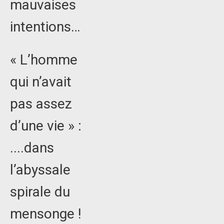
mauvaises
intentions…
« L’homme
qui n’avait
pas assez
d’une vie » :
....dans
l’abyssale
spirale du
mensonge !