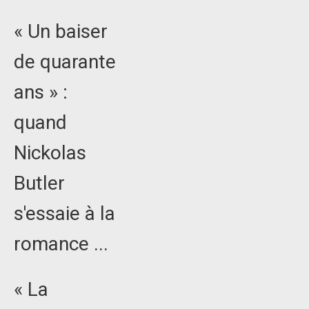
« Un baiser
de quarante
ans » :
quand
Nickolas
Butler
s'essaie à la
romance ...
« La