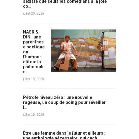
sexiste que seuls les comédiens à la joie
co…
juillet 20, 2026
NASR &
DIN : une
parenthès
e poétique
où
l'humour
côtoie la
philosophi
e
juillet 19, 2026
Pétrole niveau zéro : une nouvelle
rageuse, un coup de poing pour réveiller
l…
juillet 19, 2026
Être une femme dans le futur et ailleurs :
une anthologie nécessaire, qui cach…