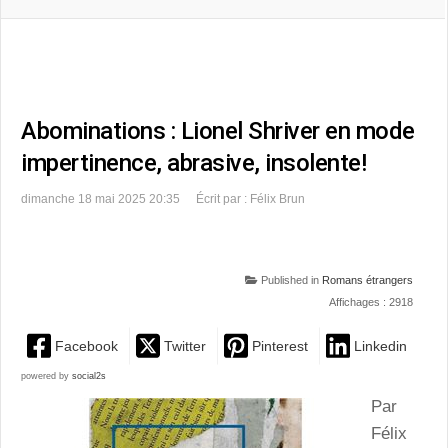
Abominations : Lionel Shriver en mode
impertinence, abrasive, insolente!
dimanche 18 mai 2025 20:35
Écrit par : Félix Brun
Published in
Romans étrangers
Affichages : 2918
Facebook
Twitter
Pinterest
Linkedin
powered by
social2s
Par
Félix