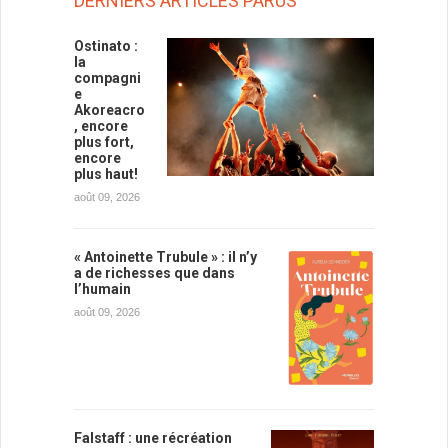
DERNIERS ARTICLES PARUS
Ostinato :
la
compagni
e
Akoreacro
, encore
plus fort,
encore
plus haut!
août 09, 2026
« Antoinette Trubule » : il n’y
a de richesses que dans
l’humain
août 09, 2026
Falstaff : une récréation