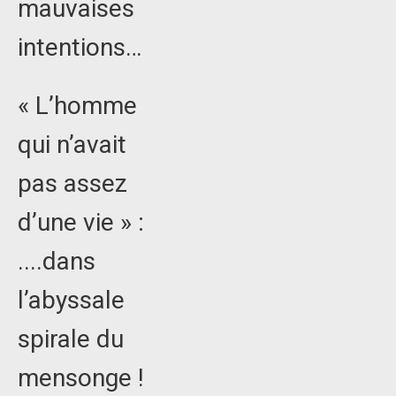
mauvaises
intentions…
« L’homme
qui n’avait
pas assez
d’une vie » :
....dans
l’abyssale
spirale du
mensonge !