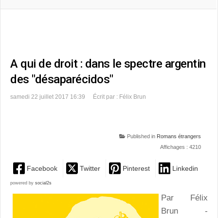
A qui de droit : dans le spectre argentin
des "désaparécidos"
samedi 22 juillet 2017 16:39
Écrit par : Félix Brun
Published in
Romans étrangers
Affichages : 4210
Facebook
Twitter
Pinterest
Linkedin
powered by
social2s
Par Félix
Brun -