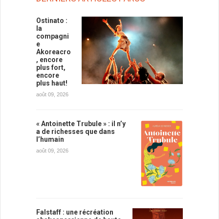
Ostinato :
la
compagni
e
Akoreacro
, encore
plus fort,
encore
plus haut!
août 09, 2026
« Antoinette Trubule » : il n’y
a de richesses que dans
l’humain
août 09, 2026
Falstaff : une récréation