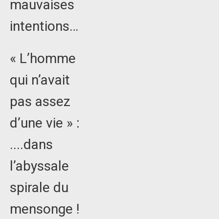
mauvaises
intentions…
« L’homme
qui n’avait
pas assez
d’une vie » :
....dans
l’abyssale
spirale du
mensonge !