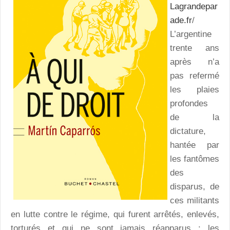
Lagrandepar
ade.fr
/
L’argentine
trente ans
après n’a
pas refermé
les plaies
profondes
de la
dictature,
hantée par
les fantômes
des
disparus, de
ces militants
en lutte contre le régime, qui furent arrêtés, enlevés,
torturés et qui ne sont jamais réapparus : les