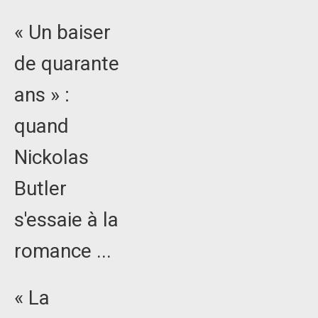
« Un baiser
de quarante
ans » :
quand
Nickolas
Butler
s'essaie à la
romance ...
« La