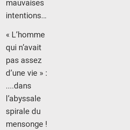
mauvaises
intentions…
« L’homme
qui n’avait
pas assez
d’une vie » :
....dans
l’abyssale
spirale du
mensonge !