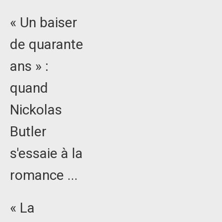
« Un baiser
de quarante
ans » :
quand
Nickolas
Butler
s'essaie à la
romance ...
« La