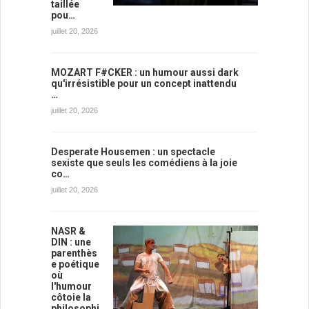
taillée
pou…
juillet 20, 2026
MOZART F#CKER : un humour aussi dark
qu'irrésistible pour un concept inattendu
…
juillet 20, 2026
Desperate Housemen : un spectacle
sexiste que seuls les comédiens à la joie
co…
juillet 20, 2026
NASR &
DIN : une
parenthès
e poétique
où
l'humour
côtoie la
philosophi