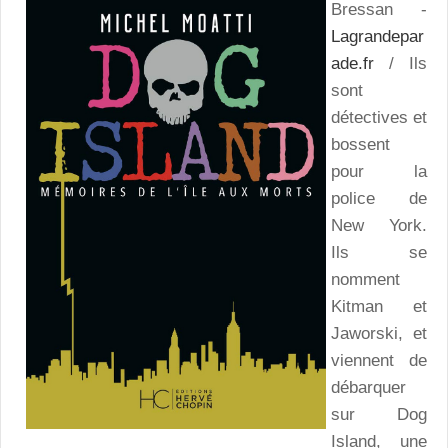
Bressan -
Lagrandepar
ade.fr
/ Ils
sont
détectives et
bossent
pour la
police de
New York.
Ils se
nomment
Kitman et
Jaworski, et
viennent de
débarquer
sur Dog
Island, une