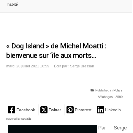
habité
« Dog Island » de Michel Moatti :
bienvenue sur ‘île aux morts…
mardi 20 juillet 2021 16:59
Écrit par : Serge Bressan
Published in
Polars
Affichages : 3590
Facebook
Twitter
Pinterest
Linkedin
powered by
social2s
Par Serge